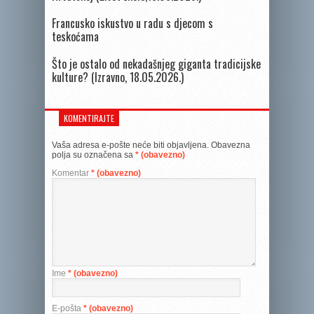
Francusko iskustvo u radu s djecom s
teskoćama
Što je ostalo od nekadašnjeg giganta tradicijske
kulture? (Izravno, 18.05.2026.)
KOMENTIRAJTE
Vaša adresa e-pošte neće biti objavljena.
Obavezna
polja su označena sa
* (obavezno)
Komentar
* (obavezno)
Ime
* (obavezno)
E-pošta
* (obavezno)