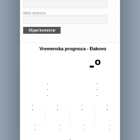
Web-stranica
Vremenska prognoza - Đakovo
-º
-
-
-
-
-
-
-
-
-
-
-
-
-
-
-
-
-
-
-
-
-
-
-