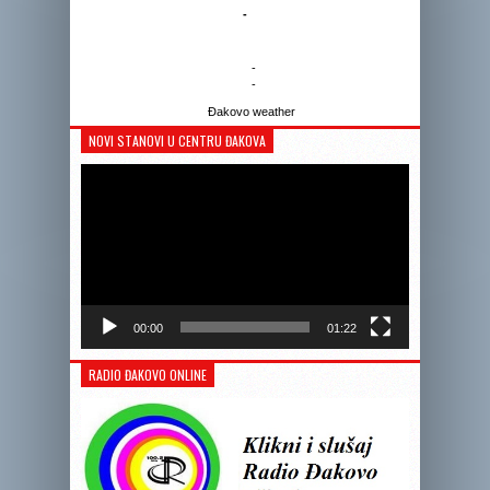
-
-
-
Đakovo weather
NOVI STANOVI U CENTRU ĐAKOVA
Reprodukto
videozapis
00:00
01:22
RADIO ĐAKOVO ONLINE