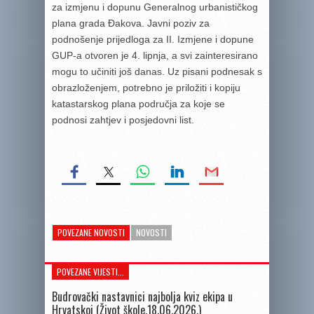
za izmjenu i dopunu Generalnog urbanističkog
plana grada Đakova. Javni poziv za
podnošenje prijedloga za II. Izmjene i dopune
GUP-a otvoren je 4. lipnja, a svi zainteresirano
mogu to učiniti još danas. Uz pisani podnesak s
obrazloženjem, potrebno je priložiti i kopiju
katastarskog plana područja za koje se
podnosi zahtjev i posjedovni list.
POVEZANE NOVOSTI
NOVOSTI
POVEZANE VIJESTI...
Budrovački nastavnici najbolja kviz ekipa u
Hrvatskoj (Život škole,18.06.2026.)