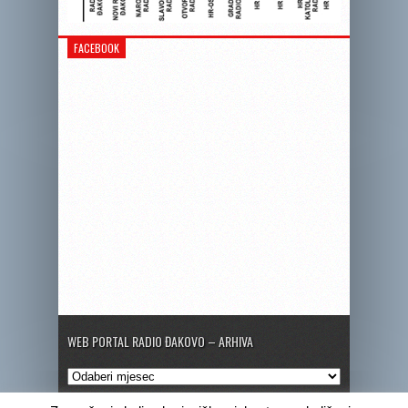
FACEBOOK
WEB PORTAL RADIO ĐAKOVO – ARHIVA
Web
portal
Radio