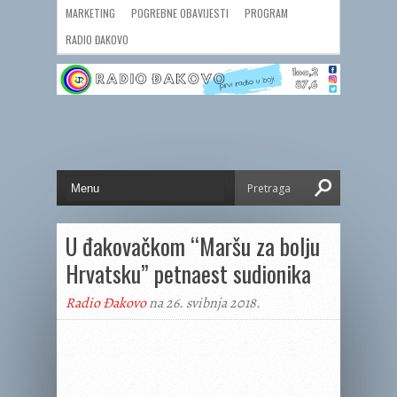
MARKETING
POGREBNE OBAVIJESTI
PROGRAM
RADIO ĐAKOVO
U đakovačkom “Maršu za bolju
Hrvatsku” petnaest sudionika
Radio Đakovo
na 26. svibnja 2018.