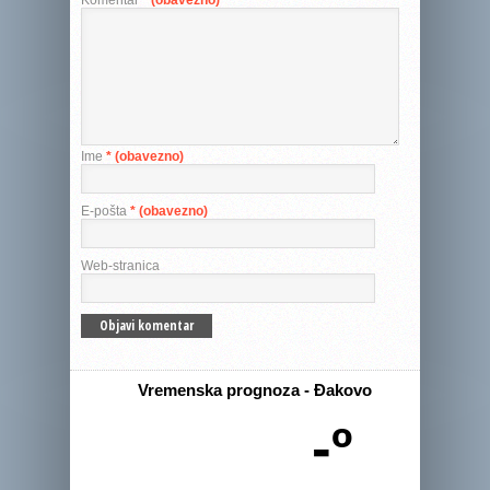
Komentar
* (obavezno)
Ime
* (obavezno)
E-pošta
* (obavezno)
Web-stranica
Vremenska prognoza - Đakovo
-º