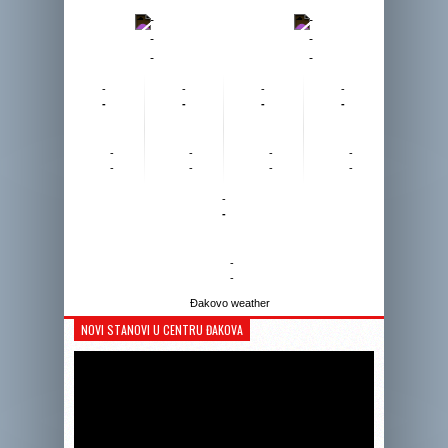
-
-
-
-
-
-
-
-
-
-
-
-
-
-
-
-
-
-
-
-
-
-
-
-
-
-
Đakovo weather
NOVI STANOVI U CENTRU ĐAKOVA
Reprodukto
videozapis