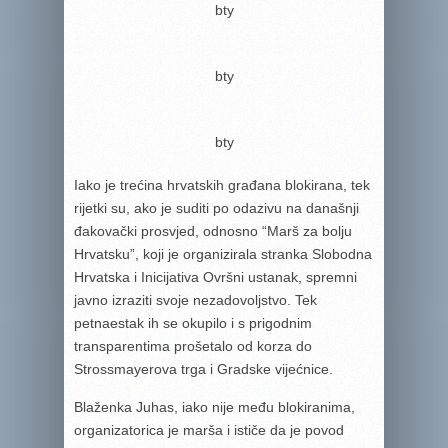
bty
bty
bty
Iako je trećina hrvatskih građana blokirana, tek
rijetki su, ako je suditi po odazivu na današnji
đakovački prosvjed, odnosno “Marš za bolju
Hrvatsku”, koji je organizirala stranka Slobodna
Hrvatska i Inicijativa Ovršni ustanak, spremni
javno izraziti svoje nezadovoljstvo. Tek
petnaestak ih se okupilo i s prigodnim
transparentima prošetalo od korza do
Strossmayerova trga i Gradske vijećnice.
Blaženka Juhas, iako nije među blokiranima,
organizatorica je marša i ističe da je povod