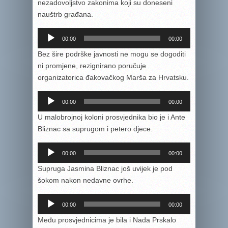
nezadovoljstvo zakonima koji su doneseni
nauštrb građana.
Reproduktor
00:00
00:00
audiozapisa
Bez šire podrške javnosti ne mogu se dogoditi
ni promjene, rezignirano poručuje
organizatorica đakovačkog Marša za Hrvatsku.
Reproduktor
00:00
00:00
audiozapisa
U malobrojnoj koloni prosvjednika bio je i Ante
Bliznac sa suprugom i petero djece.
Reproduktor
00:00
00:00
audiozapisa
Supruga Jasmina Bliznac još uvijek je pod
šokom nakon nedavne ovrhe.
Reproduktor
00:00
00:00
audiozapisa
Među prosvjednicima je bila i Nada Prskalo