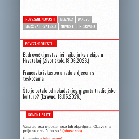
POVEZANE NOVOSTI
BLIZNAC
ĐAKOVO
MARŠ ZA HRVATSKU
NOVOSTI
PROSVJED
POVEZANE VIJESTI...
Budrovački nastavnici najbolja kviz ekipa u
Hrvatskoj (Život škole,18.06.2026.)
Francusko iskustvo u radu s djecom s
teskoćama
Što je ostalo od nekadašnjeg giganta tradicijske
kulture? (Izravno, 18.05.2026.)
KOMENTIRAJTE
Vaša adresa e-pošte neće biti objavljena.
Obavezna
polja su označena sa
* (obavezno)