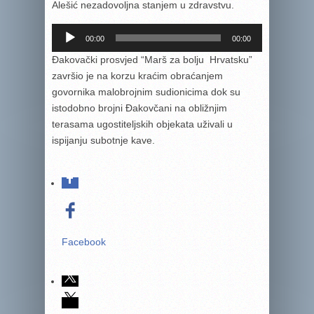
Alešić nezadovoljna stanjem u zdravstvu.
Reproduktor
00:00
00:00
audiozapisa
Đakovački prosvjed “Marš za bolju Hrvatsku”
završio je na korzu kraćim obraćanjem
govornika malobrojnim sudionicima dok su
istodobno brojni Đakovčani na obližnjim
terasama ugostiteljskih objekata uživali u
ispijanju subotnje kave.
Facebook