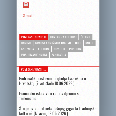
Gmail
POVEZANE NOVOSTI
CENTAR ZA KULTURU
ČITANJE
ĐAKOVO
GRADSKA KNJIŽNICA ĐAKOVO
HOBI
KNJIGE
KNJIZNICA
KULTURA
NOVOSTI
POSUDBA
POSUĐIVANJE KNJIGA
ZANIMACIJA
POVEZANE VIJESTI...
Budrovački nastavnici najbolja kviz ekipa u
Hrvatskoj (Život škole,18.06.2026.)
Francusko iskustvo u radu s djecom s
teskoćama
Što je ostalo od nekadašnjeg giganta tradicijske
kulture? (Izravno, 18.05.2026.)