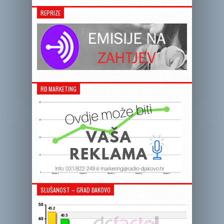
REPRIZE
RĐ MARKETING
SLUŠANOST – GRAD ĐAKOVO