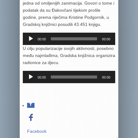
jedna od omiljenijih zanimacija. Govori o tome i
podatak da su Đakovčani tijekom prošle
godine, prema riječima Kristine Podgornik, u
Gradskoj knjižnici posudili 43.451 knjigu.
Reproduktor
00:00
00:00
audiozapisa
U cilju popularizacije svojih aktivnosti, posebno
među najmlađima, Gradska knjižnica organizira
radionice za djecu.
Reproduktor
00:00
00:00
audiozapisa
Facebook