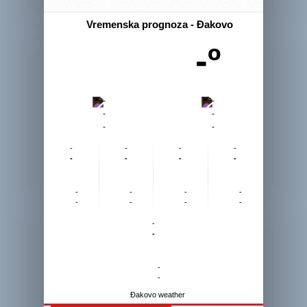
Vremenska prognoza - Đakovo
-º
-
-
-
-
-
-
-
-
-
-
-
-
-
-
-
-
-
-
-
-
-
-
-
-
-
-
Đakovo weather