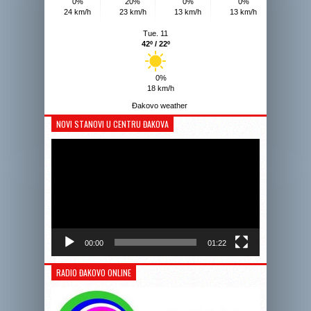
0%
20%
0%
0%
24 km/h
23 km/h
13 km/h
13 km/h
Tue. 11
42º / 22º
0%
18 km/h
Đakovo weather
NOVI STANOVI U CENTRU ĐAKOVA
Reprodukto
videozapis
00:00
01:22
RADIO ĐAKOVO ONLINE