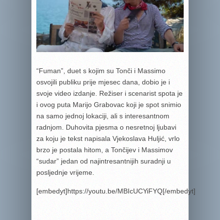
“Fuman”, duet s kojim su Tonči i Massimo
osvojili publiku prije mjesec dana, dobio je i
svoje video izdanje. Režiser i scenarist spota je
i ovog puta Marijo Grabovac koji je spot snimio
na samo jednoj lokaciji, ali s interesantnom
radnjom. Duhovita pjesma o nesretnoj ljubavi
za koju je tekst napisala Vjekoslava Huljić, vrlo
brzo je postala hitom, a Tončijev i Massimov
“sudar” jedan od najintresantnijih suradnji u
posljednje vrijeme.
[embedyt]https://youtu.be/MBIcUCYiFYQ[/embedyt]