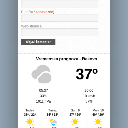
E-pošta
* (obavezno)
Web-stranica
Vremenska prognoza - Đakovo
37º
05:37
20:06
33%
10 km/h
1011 hPa
57%
Today
Tmrw.
Sun. 9
Mon. 10
38º / 22º
34º / 18º
37º / 20º
40º / 20º