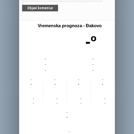
Vremenska prognoza - Đakovo
-º
-
-
-
-
-
-
-
-
-
-
-
-
-
-
-
-
-
-
-
-
-
-
-
-
-