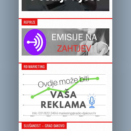
REPRIZE
RĐ MARKETING
SLUŠANOST – GRAD ĐAKOVO