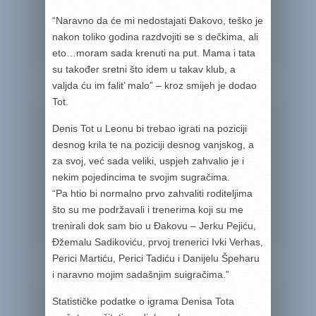
“Naravno da će mi nedostajati Đakovo, teško je
nakon toliko godina razdvojiti se s dečkima, ali
eto…moram sada krenuti na put. Mama i tata
su također sretni što idem u takav klub, a
valjda ću im falit’ malo” – kroz smijeh je dodao
Tot.
Denis Tot u Leonu bi trebao igrati na poziciji
desnog krila te na poziciji desnog vanjskog, a
za svoj, već sada veliki, uspjeh zahvalio je i
nekim pojedincima te svojim sugračima.
“Pa htio bi normalno prvo zahvaliti roditeljima
što su me podržavali i trenerima koji su me
trenirali dok sam bio u Đakovu – Jerku Pejiću,
Đžemalu Sadikoviću, prvoj trenerici Ivki Verhas,
Perici Martiću, Perici Tadiću i Danijelu Špeharu
i naravno mojim sadašnjim suigračima.”
Statističke podatke o igrama Denisa Tota