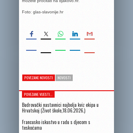
možete pročitati na djakovo.hr.
Foto: glas-slavonije.hr
POVEZANE NOVOSTI
NOVOSTI
POVEZANE VIJESTI...
Budrovački nastavnici najbolja kviz ekipa u
Hrvatskoj (Život škole,18.06.2026.)
Francusko iskustvo u radu s djecom s
teskoćama