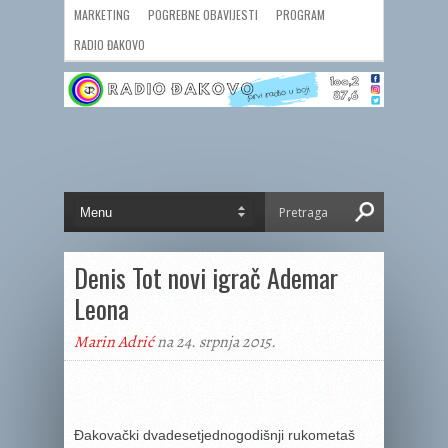
MARKETING
POGREBNE OBAVIJESTI
PROGRAM
RADIO ĐAKOVO
Denis Tot novi igrač Ademar
Leona
Marin Adrić
na 24. srpnja 2015.
Đakovački dvadesetjednogodišnji rukometaš