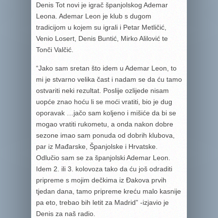
Denis Tot novi je igrač španjolskog Ademar
Leona. Ademar Leon je klub s dugom
tradicijom u kojem su igrali i Petar Metličić,
Venio Losert, Denis Buntić, Mirko Alilović te
Tonči Valčić.
“Jako sam sretan što idem u Ademar Leon, to
mi je stvarno velika čast i nadam se da ću tamo
ostvariti neki rezultat. Poslije ozlijede nisam
uopće znao hoću li se moći vratiti, bio je dug
oporavak …jačo sam koljeno i mišiće da bi se
mogao vratiti rukometu, a onda nakon dobre
sezone imao sam ponuda od dobrih klubova,
par iz Mađarske, Španjolske i Hrvatske.
Odlučio sam se za španjolski Ademar Leon.
Idem 2. ili 3. kolovoza tako da ću još odraditi
pripreme s mojim dečkima iz Đakova prvih
tjedan dana, tamo pripreme kreću malo kasnije
pa eto, trebao bih letit za Madrid” -izjavio je
Denis za naš radio.