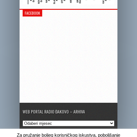
FACEBOOK
WEB PORTAL RADIO ĐAKOVO – ARHIVA
Web
portal
Radio
Za pružanje boljeg korisničkog iskustva, poboljšanje