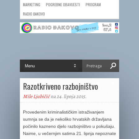
MARKETING
POGREBNE OBAVIJESTI
PROGRAM
RADIO ĐAKOVO
Razotkriveno razbojništvo
Mile Ljubičić
na 24. lipnja 2015.
Provedenim kriminalističkim istraživanjem
sumnja se da je nekoliko hrvatskih državljana
počinilo kazneno djelo razbojništvo u pokušaju.
Naime, u večernjim satima 21. lipnja nepoznate