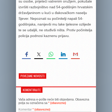
su osobe, prijeteći vatrenim oružjem, pokušale
izvršiti razbojništvo nad 54-godišnjim hrvatskim
državljaninom u kući u đakovačkom naselju
Sjever. Nepoznati su počinitelji napali 54-
godišnjaka, nanijevši mu lake tjelesne ozlijede
te se udaljili, ne otuđivši ništa. Protiv počinitelja
policija podnosi kaznenu prijavu.
POVEZANE NOVOSTI
KOMENTIRAJTE
Vaša adresa e-pošte neće biti objavljena.
Obavezna
polja su označena sa
* (obavezno)
Komentar
* (obavezno)