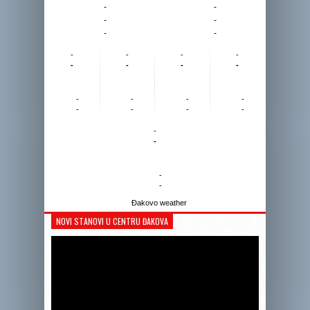
-
-
-
-
-
-
-
-
-
-
-
-
-
-
-
-
-
-
-
-
-
-
-
-
-
-
Đakovo weather
NOVI STANOVI U CENTRU ĐAKOVA
Reprodukto
videozapis