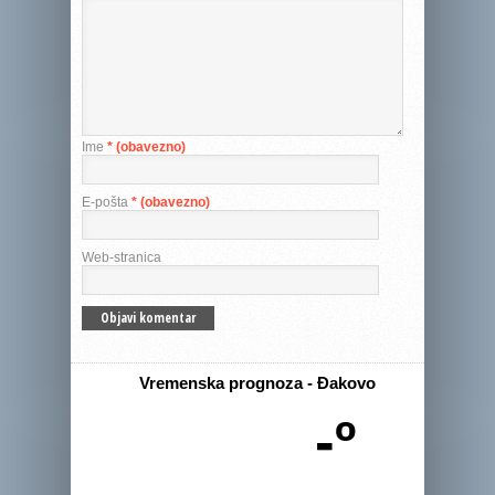
Ime
* (obavezno)
E-pošta
* (obavezno)
Web-stranica
Vremenska prognoza - Đakovo
-º