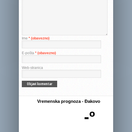
Ime
* (obavezno)
E-pošta
* (obavezno)
Web-stranica
Vremenska prognoza - Đakovo
-º