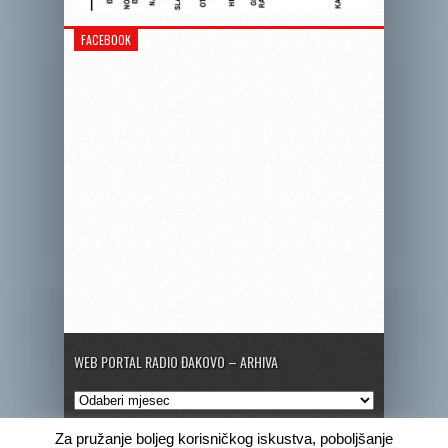
FACEBOOK
WEB PORTAL RADIO ĐAKOVO – ARHIVA
Web
portal
Radio
Za pružanje boljeg korisničkog iskustva, poboljšanje