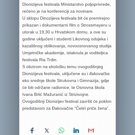
Dionizijeva festivala Ministarstvo poljoprivrede,
rečeno je na konferenciji za novinare.
U sklopu Dinozijeva festivala bit će premirejno
prikazan i dokumentarni film o Strossmayeru u
utorak u 19,30 u Hrvatskom domu, a ove su
godine uključeni i studenti Likovnog odsjeka i
kazališnog oblikovanja, novoosnovanog studija
Umjetničke akademije, istaknula je voditeljica
festivala Ria Trdin.
S obzirom na ekološku temu ovogodišnjeg
Dionizijeva festivala, uključene su i đakovačke
eko srednje škole Strukovna i Gimnazija, gdje
će biti održane radionice, te Osnovna škola
Ivana Brlić Mažuranić iz Strizivojne.
Ovogodišnji Dionizijev festival završit će poklon
predstavom za Đakovačne “Četiri priče žena”.