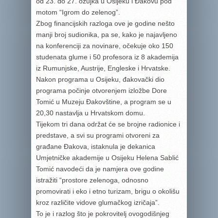
od 23. do 27. ožujka u Osijeku i Đakovu pod
motom “Igrom do zelenog”.
Zbog financijskih razloga ove je godine nešto
manji broj sudionika, pa se, kako je najavljeno
na konferenciji za novinare, očekuje oko 150
studenata glume i 50 profesora iz 8 akademija
iz Rumunjske, Austrije, Engleske i Hrvatske.
Nakon programa u Osijeku, đakovački dio
programa počinje otvorenjem izložbe Dore
Tomić u Muzeju Đakovštine, a program se u
20,30 nastavlja u Hrvatskom domu.
Tijekom tri dana održat će se brojne radionice i
predstave, a svi su programi otvoreni za
građane Đakova, istaknula je dekanica
Umjetničke akademije u Osijeku Helena Sablić
Tomić navodeći da je namjera ove godine
istražiti “prostore zelenoga, odnosno
promovirati i eko i etno turizam, brigu o okolišu
kroz različite vidove glumačkog izričaja”.
To je i razlog što je pokrovitelj ovogodišnjeg