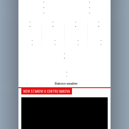
-
-
-
-
-
-
-
-
-
-
-
-
-
-
-
-
-
-
-
-
-
-
-
-
-
-
Đakovo weather
NOVI STANOVI U CENTRU ĐAKOVA
Reprodukto
videozapis