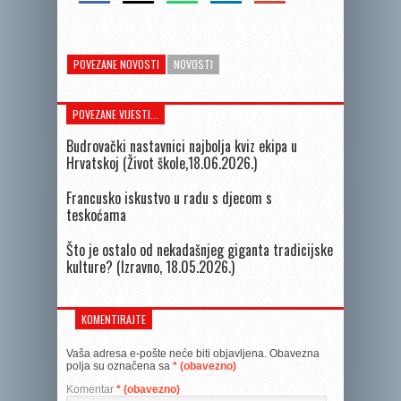
POVEZANE NOVOSTI
NOVOSTI
POVEZANE VIJESTI...
Budrovački nastavnici najbolja kviz ekipa u
Hrvatskoj (Život škole,18.06.2026.)
Francusko iskustvo u radu s djecom s
teskoćama
Što je ostalo od nekadašnjeg giganta tradicijske
kulture? (Izravno, 18.05.2026.)
KOMENTIRAJTE
Vaša adresa e-pošte neće biti objavljena.
Obavezna
polja su označena sa
* (obavezno)
Komentar
* (obavezno)