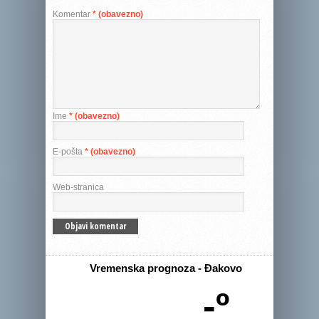
Komentar
* (obavezno)
Ime
* (obavezno)
E-pošta
* (obavezno)
Web-stranica
Vremenska prognoza - Đakovo
-º