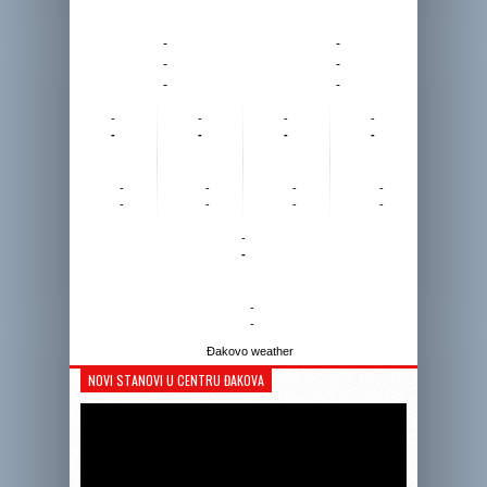
-
-
-
-
-
-
-
-
-
-
-
-
-
-
-
-
-
-
-
-
-
-
-
-
-
-
Đakovo weather
NOVI STANOVI U CENTRU ĐAKOVA
Reprodukto
videozapis