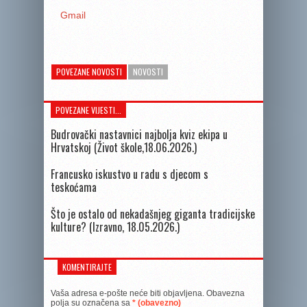
Gmail
POVEZANE NOVOSTI
NOVOSTI
POVEZANE VIJESTI...
Budrovački nastavnici najbolja kviz ekipa u
Hrvatskoj (Život škole,18.06.2026.)
Francusko iskustvo u radu s djecom s
teskoćama
Što je ostalo od nekadašnjeg giganta tradicijske
kulture? (Izravno, 18.05.2026.)
KOMENTIRAJTE
Vaša adresa e-pošte neće biti objavljena.
Obavezna
polja su označena sa
* (obavezno)