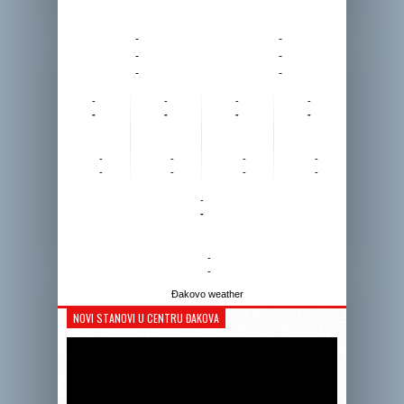
-
-
-
-
-
-
-
-
-
-
-
-
-
-
-
-
-
-
-
-
-
-
-
-
-
-
Đakovo weather
NOVI STANOVI U CENTRU ĐAKOVA
Reprodukto
videozapis