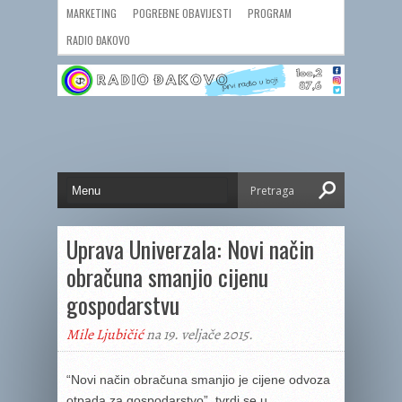
MARKETING
POGREBNE OBAVIJESTI
PROGRAM
RADIO ĐAKOVO
Uprava Univerzala: Novi način
obračuna smanjio cijenu
gospodarstvu
Mile Ljubičić
na 19. veljače 2015.
“Novi način obračuna smanjio je cijene odvoza
otpada za gospodarstvo”, tvrdi se u