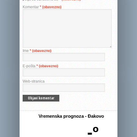
Komentar
* (obavezno)
Ime
* (obavezno)
E-pošta
* (obavezno)
Web-stranica
Vremenska prognoza - Đakovo
-º