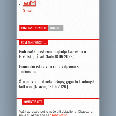
Gmail
POVEZANE NOVOSTI
NOVOSTI
POVEZANE VIJESTI...
Budrovački nastavnici najbolja kviz ekipa u
Hrvatskoj (Život škole,18.06.2026.)
Francusko iskustvo u radu s djecom s
teskoćama
Što je ostalo od nekadašnjeg giganta tradicijske
kulture? (Izravno, 18.05.2026.)
KOMENTIRAJTE
Vaša adresa e-pošte neće biti objavljena.
Obavezna
polja su označena sa
* (obavezno)