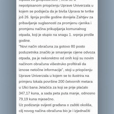
nepotpisanom priopćenju Uprave Univerzala u
kojem se podsjeća da je bivša Uprava te tvrtke
još 26. lipnja prošle godine donijela Zahtjev za
pribavljanje suglasnosti za promjenu cjenika i
promjenu načina prikupljanja komunalnog
otpada, koji je stupio na snagu 1. srpnja prošle
godine.
“Novi način obračuna za gotovo 80 posto
poduzetnika značilo je smanjenje cijene odvoza
otpada, pa je nekorektno od onih koji su novim
načinom obračuna višestruko profitirali da
iznose netočne informacije”, stoji u priopćenju
Uprave Univerzala u kojem se to ilustrira na
primjeru lokala površine 200 četvornih metara
u Ulici bana Jelačića za koji se prije plaćalo
347,17 kuna, a sada peta puta manje, odnosno
79,19 kuna mjesečno.
Uz podizanje svijesti građana o zaštiti okoliša,
cilj novog načina obračuna bio je i izjednačiti