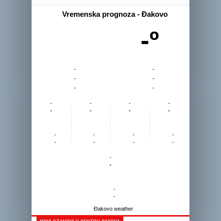
Vremenska prognoza - Đakovo
-º
-
-
-
-
-
-
-
-
-
-
-
-
-
-
-
-
-
-
-
-
-
-
-
-
-
-
Đakovo weather