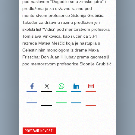
pod naslovom “Dogodilo se u zimsko jutro” i
predložena je za državnu razinu pod
mentorstvom profesorice Sidonije Grubišić.
Također za državnu razinu predložen je i
školski list “Vidici” pod mentorstvom profesora
Tomislava Vinkovića, kao i učenica 3.PT
razreda Matea Meščić koja je nastupila s
Celestininim monologom iz drame Maxa
Frisscha: Don Juan ili ljubav prema geometriji
pod mentorstvom profesorice Sidonije Grubišić.
POVEZANE NOVOSTI