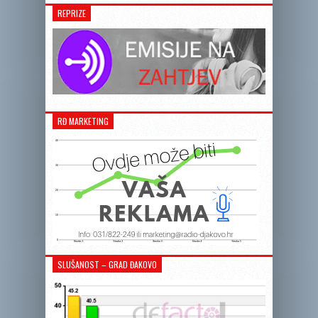
REPRIZE
RĐ MARKETING
SLUŠANOST – GRAD ĐAKOVO