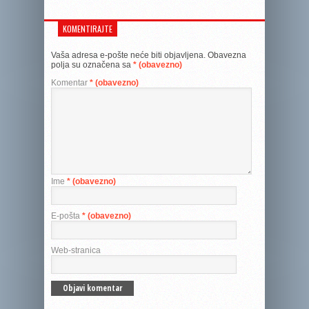
KOMENTIRAJTE
Vaša adresa e-pošte neće biti objavljena.
Obavezna
polja su označena sa
* (obavezno)
Komentar
* (obavezno)
Ime
* (obavezno)
E-pošta
* (obavezno)
Web-stranica