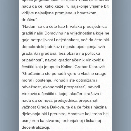
nadu da će, kako kaže, “u najskorije vrijeme biti
vidljive najavljene promjene u hrvatskom
društvu”.
“Nadam se da ćete kao hrvatska predsjednica
graditi našu Domovinu na vrijednostima koje ne
gaje netrpeljivost i nejednakost, već da ćete biti
demokratski putokaz i mjesto ujedinjenja svih
građanki i građana, bez obzira na političku
pripadnost”, navodi gradonačelnik Vinković u
čestitki koju je uputio Kolindi Grabar Kitarović.
“Građanima ste ponudili vjeru u vlastite snage,
moral i poštenje. Ponudili ste optimizam i
odvažnost, ekonomski prosperitet”, navodi
Vinković u čestitki u kojoj također izražava i
nada da će nova predsjednica prepoznati
važnost Grada Đakova, te da će fokus njezina
djelovanja biti i preustroj Hrvatske koji treba biti
usmjeren ka stvarnoj teritorijalnoj i fiskalnoj
decentralizaciji.