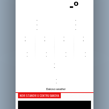
-º
-
-
-
-
-
-
-
-
-
-
-
-
-
-
-
-
-
-
-
-
-
-
-
-
-
-
Đakovo weather
NOVI STANOVI U CENTRU ĐAKOVA
Reprodukto
videozapis