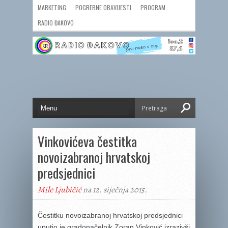
MARKETING
POGREBNE OBAVIJESTI
PROGRAM
RADIO ĐAKOVO
Vinkovićeva čestitka
novoizabranoj hrvatskoj
predsjednici
Mile Ljubičić
na 12. siječnja 2015.
Čestitku novoizabranoj hrvatskoj predsjednici
uputio je gradonačelnik Zoran Vinković izrazivši