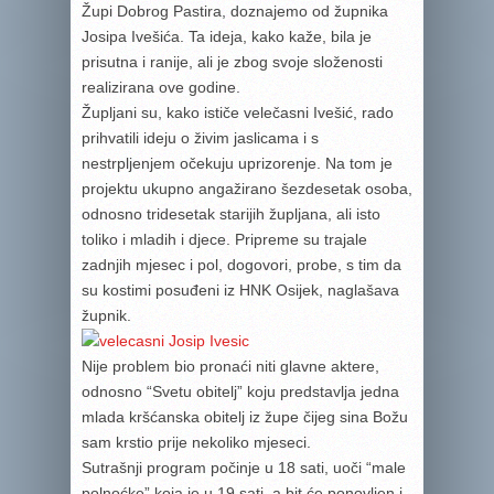
Župi Dobrog Pastira, doznajemo od župnika
Josipa Ivešića. Ta ideja, kako kaže, bila je
prisutna i ranije, ali je zbog svoje složenosti
realizirana ove godine.
Župljani su, kako ističe velečasni Ivešić, rado
prihvatili ideju o živim jaslicama i s
nestrpljenjem očekuju uprizorenje. Na tom je
projektu ukupno angažirano šezdesetak osoba,
odnosno tridesetak starijih župljana, ali isto
toliko i mladih i djece. Pripreme su trajale
zadnjih mjesec i pol, dogovori, probe, s tim da
su kostimi posuđeni iz HNK Osijek, naglašava
župnik.
Nije problem bio pronaći niti glavne aktere,
odnosno “Svetu obitelj” koju predstavlja jedna
mlada kršćanska obitelj iz župe čijeg sina Božu
sam krstio prije nekoliko mjeseci.
Sutrašnji program počinje u 18 sati, uoči “male
polnoćke” koja je u 19 sati, a bit će ponovljen i