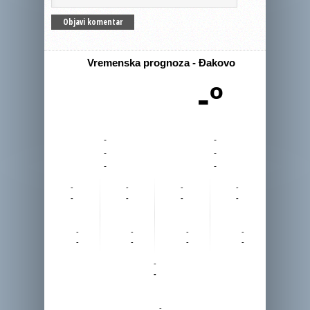
Vremenska prognoza - Đakovo
-º
-
-
-
-
-
-
-
-
-
-
-
-
-
-
-
-
-
-
-
-
-
-
-
-
-