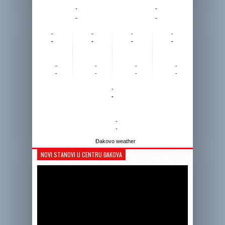
-
-
-
-
-
-
-
-
-
-
-
-
-
-
-
-
-
-
-
-
-
-
-
-
Đakovo weather
NOVI STANOVI U CENTRU ĐAKOVA
Reprodukto
videozapis