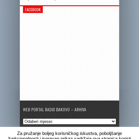
FACEBOOK
WEB PORTAL RADIO ĐAKOVO – ARHIVA
Web
portal
Radio
Za pružanje boljeg korisničkog iskustva, poboljšanje
Đakovo
funkcionalnosti i ispravan prikaz sadržaja ova stranica koristi