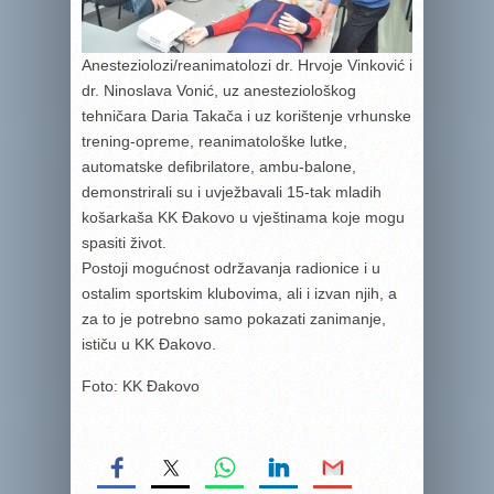
Anesteziolozi/reanimatolozi dr. Hrvoje Vinković i
dr. Ninoslava Vonić, uz anesteziološkog
tehničara Daria Takača i uz korištenje vrhunske
trening-opreme, reanimatološke lutke,
automatske defibrilatore, ambu-balone,
demonstrirali su i uvježbavali 15-tak mladih
košarkaša KK Đakovo u vještinama koje mogu
spasiti život.
Postoji mogućnost održavanja radionice i u
ostalim sportskim klubovima, ali i izvan njih, a
za to je potrebno samo pokazati zanimanje,
ističu u KK Đakovo.
Foto: KK Đakovo