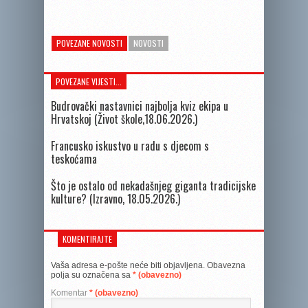
POVEZANE NOVOSTI
NOVOSTI
POVEZANE VIJESTI...
Budrovački nastavnici najbolja kviz ekipa u
Hrvatskoj (Život škole,18.06.2026.)
Francusko iskustvo u radu s djecom s
teskoćama
Što je ostalo od nekadašnjeg giganta tradicijske
kulture? (Izravno, 18.05.2026.)
KOMENTIRAJTE
Vaša adresa e-pošte neće biti objavljena.
Obavezna
polja su označena sa
* (obavezno)
Komentar
* (obavezno)