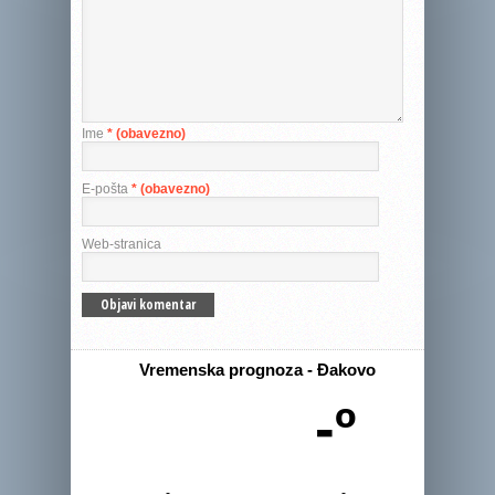
Ime
* (obavezno)
E-pošta
* (obavezno)
Web-stranica
Vremenska prognoza - Đakovo
-º
-
-