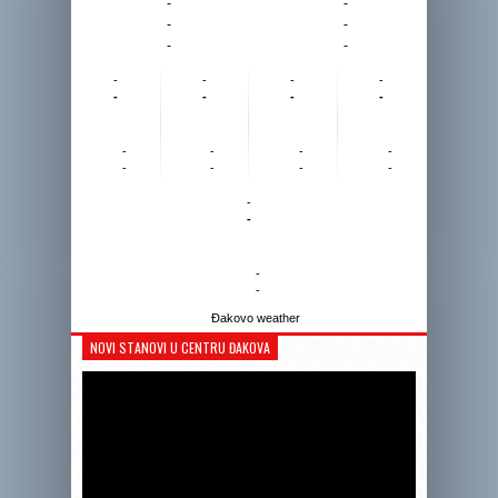
-
-
-
-
-
-
-
-
-
-
-
-
-
-
-
-
-
-
-
-
-
-
-
-
-
-
Đakovo weather
NOVI STANOVI U CENTRU ĐAKOVA
Reprodukto
videozapis