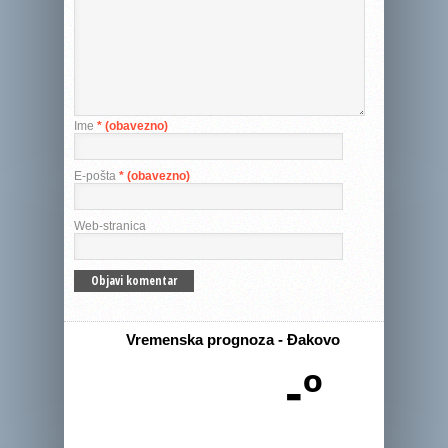
Ime
* (obavezno)
E-pošta
* (obavezno)
Web-stranica
Vremenska prognoza - Đakovo
-º