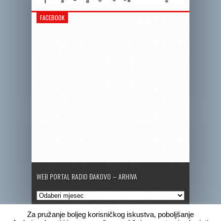
FACEBOOK
WEB PORTAL RADIO ĐAKOVO – ARHIVA
Web
portal
Radio
Za pružanje boljeg korisničkog iskustva, poboljšanje
Đakovo