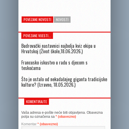
POVEZANE NOVOSTI
NOVOSTI
POVEZANE VIJESTI...
Budrovački nastavnici najbolja kviz ekipa u
Hrvatskoj (Život škole,18.06.2026.)
Francusko iskustvo u radu s djecom s
teskoćama
Što je ostalo od nekadašnjeg giganta tradicijske
kulture? (Izravno, 18.05.2026.)
KOMENTIRAJTE
Vaša adresa e-pošte neće biti objavljena.
Obavezna
polja su označena sa
* (obavezno)
Komentar
* (obavezno)