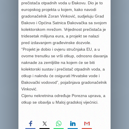
prečistača otpadnih voda u Đakovu. Dio je to
europskog projekta u kojem, kako navodi
gradonačelnik Zoran Vinković, sudjeluju Grad
Đakovo i Općina Satnica Đakovačka sa svojom
kolektorskom mrežom. Vrijednost prečistača je
tridesetak milijuna eura, a projekt se nalazi
pred izdavanjem građevinske dozvole.
“Projekt je dobio i ovjeru stručnjaka EU, a u
ovome trenutku se vrši otkup, odnosno davanja
naknade za zemljište na kojem će se biti
kolektorski sustav i prečistač otpadnih voda, a
otkup i nakndu će osigurati Hrvatske vode i
Đakovački vodovod”, pojašnjava gradonačelnik
Vinković.
Cijenu nekretnina određuje Porezna uprava, a
otkup se obavlja u Maloj gradskoj vijećnici.