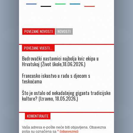
POVEZANE NOVOSTI
NOVOSTI
POVEZANE VIJESTI...
Budrovački nastavnici najbolja kviz ekipa u
Hrvatskoj (Život škole,18.06.2026.)
Francusko iskustvo u radu s djecom s
teskoćama
Što je ostalo od nekadašnjeg giganta tradicijske
kulture? (Izravno, 18.05.2026.)
KOMENTIRAJTE
Vaša adresa e-pošte neće biti objavljena.
Obavezna
polja su označena sa
* (obavezno)