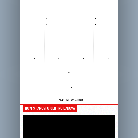
-
-
-
-
-
-
-
-
-
-
-
-
-
-
-
-
-
-
-
-
-
-
-
-
-
-
Đakovo weather
NOVI STANOVI U CENTRU ĐAKOVA
Reprodukto
videozapis