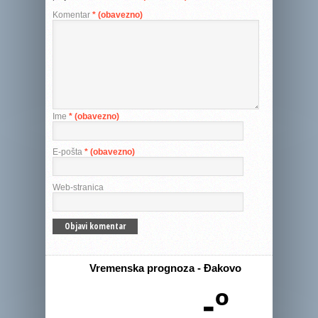
Komentar
* (obavezno)
Ime
* (obavezno)
E-pošta
* (obavezno)
Web-stranica
Vremenska prognoza - Đakovo
-º