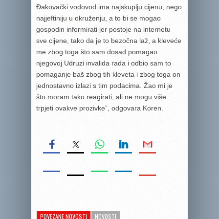
Đakovački vodovod ima najskuplju cijenu, nego
najjeftiniju u okruženju, a to bi se mogao
gospodin informirati jer postoje na internetu
sve cijene, tako da je to bezočna laž, a kleveće
me zbog toga što sam dosad pomagao
njegovoj Udruzi invalida rada i odbio sam to
pomaganje baš zbog tih kleveta i zbog toga on
jednostavno izlazi s tim podacima. Žao mi je
što moram tako reagirati, ali ne mogu više
trpjeti ovakve prozivke”, odgovara Koren.
POVEZANE NOVOSTI
NOVOSTI