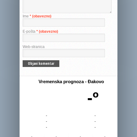
Ime
* (obavezno)
E-pošta
* (obavezno)
Web-stranica
Vremenska prognoza - Đakovo
-º
-
-
-
-
-
-
-
-
-
-