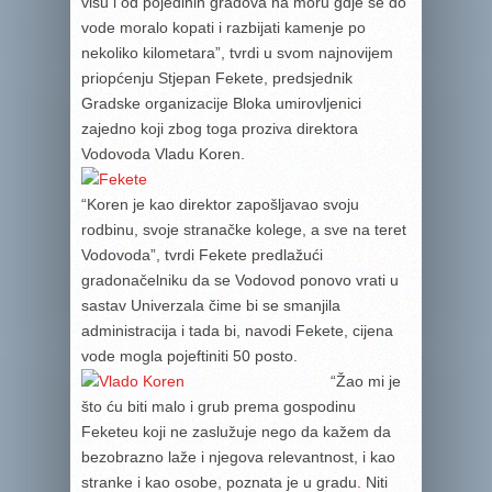
višu i od pojedinih gradova na moru gdje se do
vode moralo kopati i razbijati kamenje po
nekoliko kilometara”, tvrdi u svom najnovijem
priopćenju Stjepan Fekete, predsjednik
Gradske organizacije Bloka umirovljenici
zajedno koji zbog toga proziva direktora
Vodovoda Vladu Koren.
“Koren je kao direktor zapošljavao svoju
rodbinu, svoje stranačke kolege, a sve na teret
Vodovoda”, tvrdi Fekete predlažući
gradonačelniku da se Vodovod ponovo vrati u
sastav Univerzala čime bi se smanjila
administracija i tada bi, navodi Fekete, cijena
vode mogla pojeftiniti 50 posto.
“Žao mi je
što ću biti malo i grub prema gospodinu
Feketeu koji ne zaslužuje nego da kažem da
bezobrazno laže i njegova relevantnost, i kao
stranke i kao osobe, poznata je u gradu. Niti