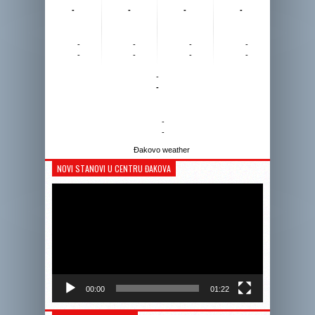
-
-
-
-
-
-
-
-
-
-
-
-
-
-
-
-
Đakovo weather
NOVI STANOVI U CENTRU ĐAKOVA
Reprodukto
videozapis
00:00
01:22