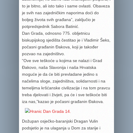
to je bitno, ali isto tako i same ovlasti. Obaveza
je svih nas zajedničkim naporima doći do
boljeg života svih građana”, zaključio je
potpredsjednik Sabora Batinić.
Dan Grada, odnosno 775. obljetnicu
biskupijskog sjedišta čestitao je i Vladimir Šeks,
počasni građanin Đakova, koji je također
pozvao na zajedništvo.
“Ove sve teškoće u kojima se nalazi i Grad
Đakovo, naša Slavonija i naša Hrvatska
moguće je da će biti prevladane jedino s
načelima sloge, zajedništva, solidarnosti i na
temeljima kršćanske civilizacije i na tom pravcu
treba djelovati i živjeti, pa će i sve teškoće biti
iza nas,”kazao je počasni građanin Đakova.
Dožupan osječko-baranjski Dragan Vulin
podsjetio je na ulaganja u Dom za starije i