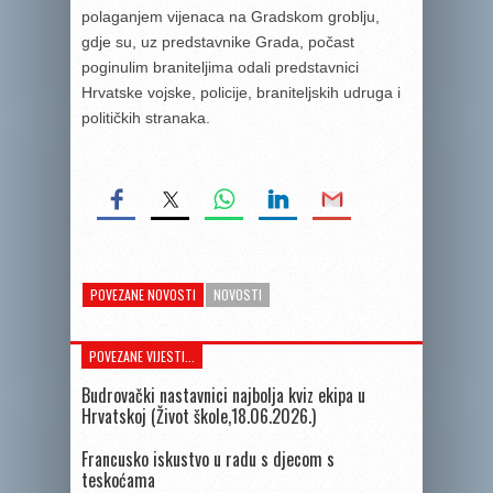
polaganjem vijenaca na Gradskom groblju,
gdje su, uz predstavnike Grada, počast
poginulim braniteljima odali predstavnici
Hrvatske vojske, policije, braniteljskih udruga i
političkih stranaka.
POVEZANE NOVOSTI
NOVOSTI
POVEZANE VIJESTI...
Budrovački nastavnici najbolja kviz ekipa u
Hrvatskoj (Život škole,18.06.2026.)
Francusko iskustvo u radu s djecom s
teskoćama