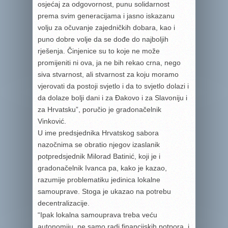
osjećaj za odgovornost, punu solidarnost
prema svim generacijama i jasno iskazanu
volju za očuvanje zajedničkih dobara, kao i
puno dobre volje da se dođe do najboljih
rješenja. Činjenice su to koje ne može
promijeniti ni ova, ja ne bih rekao crna, nego
siva stvarnost, ali stvarnost za koju moramo
vjerovati da postoji svjetlo i da to svjetlo dolazi i
da dolaze bolji dani i za Đakovo i za Slavoniju i
za Hrvatsku”, poručio je gradonačelnik
Vinković.
U ime predsjednika Hrvatskog sabora
nazočnima se obratio njegov izaslanik
potpredsjednik Milorad Batinić, koji je i
gradonačelnik Ivanca pa, kako je kazao,
razumije problematiku jedinica lokalne
samouprave. Stoga je ukazao na potrebu
decentralizacije.
“Ipak lokalna samouprava treba veću
autonomiju, ne samo radi financijskih potpora, i