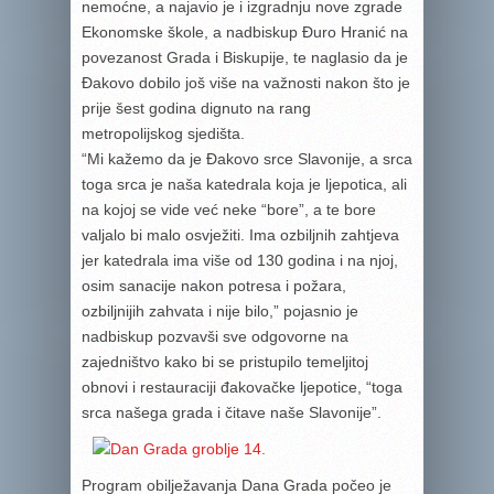
nemoćne, a najavio je i izgradnju nove zgrade
Ekonomske škole, a nadbiskup Đuro Hranić na
povezanost Grada i Biskupije, te naglasio da je
Đakovo dobilo još više na važnosti nakon što je
prije šest godina dignuto na rang
metropolijskog sjedišta.
“Mi kažemo da je Đakovo srce Slavonije, a srca
toga srca je naša katedrala koja je ljepotica, ali
na kojoj se vide već neke “bore”, a te bore
valjalo bi malo osvježiti. Ima ozbiljnih zahtjeva
jer katedrala ima više od 130 godina i na njoj,
osim sanacije nakon potresa i požara,
ozbiljnijih zahvata i nije bilo,” pojasnio je
nadbiskup pozvavši sve odgovorne na
zajedništvo kako bi se pristupilo temeljitoj
obnovi i restauraciji đakovačke ljepotice, “toga
srca našega grada i čitave naše Slavonije”.
Program obilježavanja Dana Grada počeo je