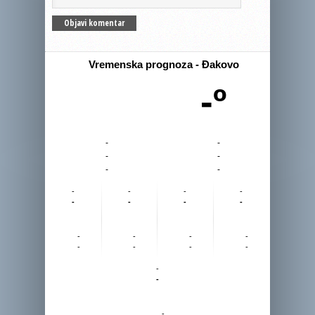
Vremenska prognoza - Đakovo
-º
-
-
-
-
-
-
-
-
-
-
-
-
-
-
-
-
-
-
-
-
-
-
-
-
-