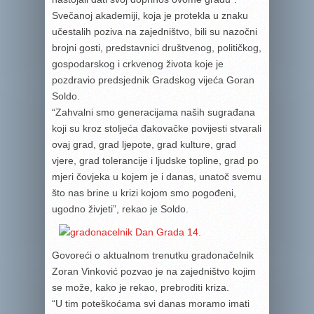
Svečanoj akademiji, koja je protekla u znaku
učestalih poziva na zajedništvo, bili su nazočni
brojni gosti, predstavnici društvenog, političkog,
gospodarskog i crkvenog života koje je
pozdravio predsjednik Gradskog vijeća Goran
Soldo.
“Zahvalni smo generacijama naših sugrađana
koji su kroz stoljeća đakovačke povijesti stvarali
ovaj grad, grad ljepote, grad kulture, grad
vjere, grad tolerancije i ljudske topline, grad po
mjeri čovjeka u kojem je i danas, unatoč svemu
što nas brine u krizi kojom smo pogođeni,
ugodno živjeti”, rekao je Soldo.
Govoreći o aktualnom trenutku gradonačelnik
Zoran Vinković pozvao je na zajedništvo kojim
se može, kako je rekao, prebroditi kriza.
“U tim poteškoćama svi danas moramo imati