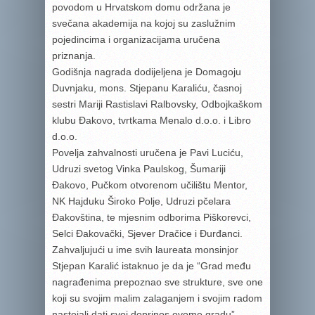
povodom u Hrvatskom domu održana je
svečana akademija na kojoj su zaslužnim
pojedincima i organizacijama uručena
priznanja.
Godišnja nagrada dodijeljena je Domagoju
Duvnjaku, mons. Stjepanu Karaliću, časnoj
sestri Mariji Rastislavi Ralbovsky, Odbojkaškom
klubu Đakovo, tvrtkama Menalo d.o.o. i Libro
d.o.o.
Povelja zahvalnosti uručena je Pavi Luciću,
Udruzi svetog Vinka Paulskog, Šumariji
Đakovo, Pučkom otvorenom učilištu Mentor,
NK Hajduku Široko Polje, Udruzi pčelara
Đakovština, te mjesnim odborima Piškorevci,
Selci Đakovački, Sjever Dračice i Đurđanci.
Zahvaljujući u ime svih laureata monsinjor
Stjepan Karalić istaknuo je da je “Grad među
nagrađenima prepoznao sve strukture, sve one
koji su svojim malim zalaganjem i svojim radom
nastojali dati svoj doprinos ovome gradu”.