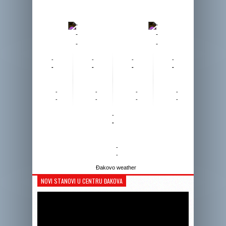
-
-
-
-
-
-
-
-
-
-
-
-
-
-
-
-
-
-
-
-
-
-
-
-
-
-
Đakovo weather
NOVI STANOVI U CENTRU ĐAKOVA
Reprodukto
videozapis