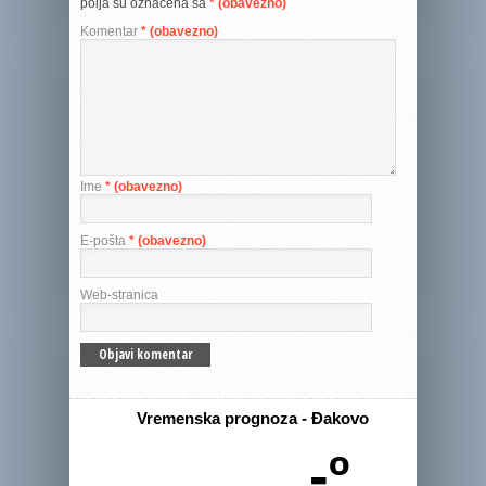
polja su označena sa
* (obavezno)
Komentar
* (obavezno)
Ime
* (obavezno)
E-pošta
* (obavezno)
Web-stranica
Vremenska prognoza - Đakovo
-º