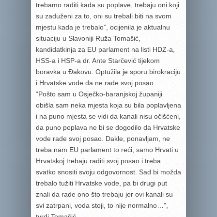
trebamo raditi kada su poplave, trebaju oni koji
su zaduženi za to, oni su trebali biti na svom
mjestu kada je trebalo”, ocijenila je aktualnu
situaciju u Slavoniji Ruža Tomašić,
kandidatkinja za EU parlament na listi HDZ-a,
HSS-a i HSP-a dr. Ante Starčević tijekom
boravka u Đakovu. Optužila je sporu birokraciju
i Hrvatske vode da ne rade svoj posao.
“Pošto sam u Osječko-baranjskoj županiji
obišla sam neka mjesta koja su bila poplavljena
i na puno mjesta se vidi da kanali nisu očišćeni,
da puno poplava ne bi se dogodilo da Hrvatske
vode rade svoj posao. Dakle, ponavljam, ne
treba nam EU parlament to reći, samo Hrvati u
Hrvatskoj trebaju raditi svoj posao i treba
svatko snositi svoju odgovornost. Sad bi možda
trebalo tužiti Hrvatske vode, pa bi drugi put
znali da rade ono što trebaju jer ovi kanali su
svi zatrpani, voda stoji, to nije normalno…”,
tvrdi Tomašić.