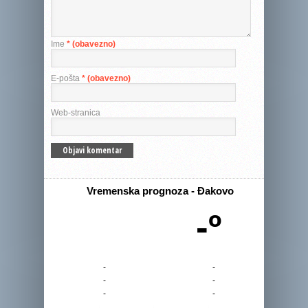
Ime
* (obavezno)
E-pošta
* (obavezno)
Web-stranica
Vremenska prognoza - Đakovo
-º
-
-
-
-
-
-