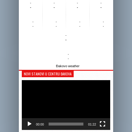
-
-
-
-
-
-
-
-
-
-
-
-
-
-
-
-
-
-
-
-
Đakovo weather
NOVI STANOVI U CENTRU ĐAKOVA
Reprodukto
videozapis
00:00
01:22