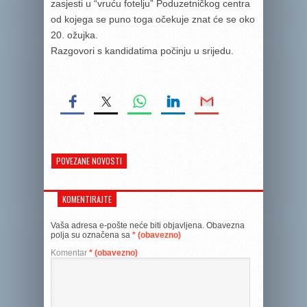
zasjesti u “vruću fotelju” Poduzetničkog centra
od kojega se puno toga očekuje znat će se oko
20. ožujka.
Razgovori s kandidatima počinju u srijedu.
POVEZANE NOVOSTI
KOMENTIRAJTE
Vaša adresa e-pošte neće biti objavljena.
Obavezna
polja su označena sa
* (obavezno)
Komentar
* (obavezno)