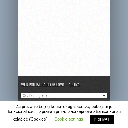
WEB PORTAL RADIO ĐAKOVO – ARHIVA
Web
portal
Radio
Za pružanje boljeg korisničkog iskustva, poboljšanje
Đakovo
funkcionalnosti i ispravan prikaz sadržaja ova stranica koristi
–
Copyright © 2020 Radio Đakovo
kolačiće (Cookies)
Cookie settings
PRIHVATI
Arhiva
Marketing
Pogrebne obavijesti
Program
Radio Đakovo