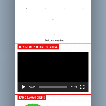
-
-
-
-
-
-
-
-
-
-
-
-
Đakovo weather
NOVI STANOVI U CENTRU ĐAKOVA
Reprodukto
videozapis
00:00
01:22
RADIO ĐAKOVO ONLINE