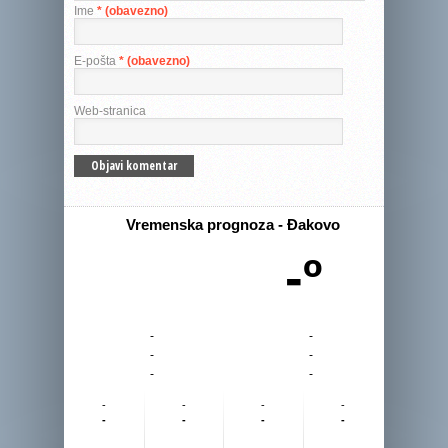
Ime
* (obavezno)
E-pošta
* (obavezno)
Web-stranica
Vremenska prognoza - Đakovo
-º
-
-
-
-
-
-
-
-
-
-
-
-
-
-