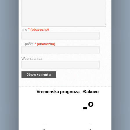
Ime
* (obavezno)
E-pošta
* (obavezno)
Web-stranica
Vremenska prognoza - Đakovo
-º
-
-
-
-