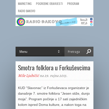
MARKETING
POGREBNE OBAVIJESTI
PROGRAM
RADIO ĐAKOVO
Smotra folklora u Forkuševcima
Mile Ljubičić
na 29. rujna 2013.
KUD “Slavonac” iz Forkuševaca organizator je
današnje 7. smotre folklora “Jesen stiže, dunjo
moja”. Program počinje u 17 sati zajedničkim
kolom ispred Doma kulture, a nakon toga na