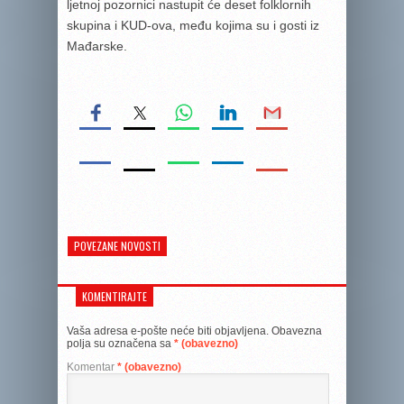
ljetnoj pozornici nastupit će deset folklornih
skupina i KUD-ova, među kojima su i gosti iz
Mađarske.
POVEZANE NOVOSTI
KOMENTIRAJTE
Vaša adresa e-pošte neće biti objavljena.
Obavezna
polja su označena sa
* (obavezno)
Komentar
* (obavezno)