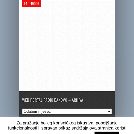
FACEBOOK
WEB PORTAL RADIO ĐAKOVO – ARHIVA
Web
portal
Radio
Za pružanje boljeg korisničkog iskustva, poboljšanje
Đakovo
funkcionalnosti i ispravan prikaz sadržaja ova stranica koristi
–
Copyright © 2020 Radio Đakovo