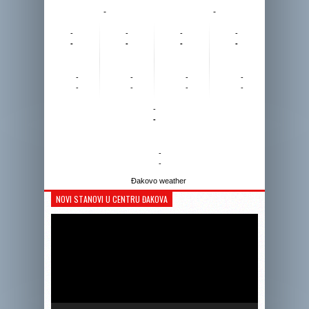
-
-
-
-
-
-
-
-
-
-
-
-
-
-
-
-
-
-
-
-
-
-
Đakovo weather
NOVI STANOVI U CENTRU ĐAKOVA
Reprodukto
videozapis