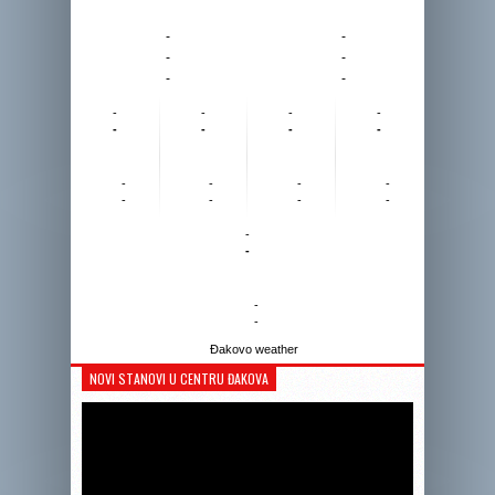
-
-
-
-
-
-
-
-
-
-
-
-
-
-
-
-
-
-
-
-
-
-
-
-
-
-
Đakovo weather
NOVI STANOVI U CENTRU ĐAKOVA
Reprodukto
videozapis