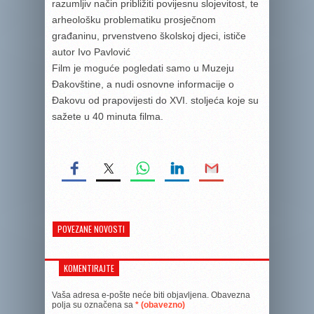
razumljiv način približiti povijesnu slojevitost, te
arheološku problematiku prosječnom
građaninu, prvenstveno školskoj djeci, ističe
autor Ivo Pavlović
Film je moguće pogledati samo u Muzeju
Đakovštine, a nudi osnovne informacije o
Đakovu od prapovijesti do XVI. stoljeća koje su
sažete u 40 minuta filma.
POVEZANE NOVOSTI
KOMENTIRAJTE
Vaša adresa e-pošte neće biti objavljena.
Obavezna
polja su označena sa
* (obavezno)