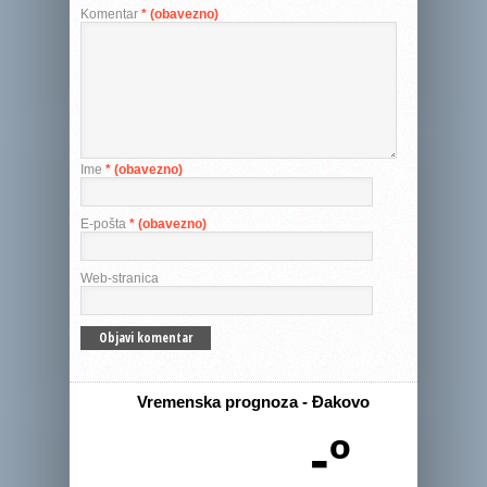
Komentar
* (obavezno)
Ime
* (obavezno)
E-pošta
* (obavezno)
Web-stranica
Vremenska prognoza - Đakovo
-º