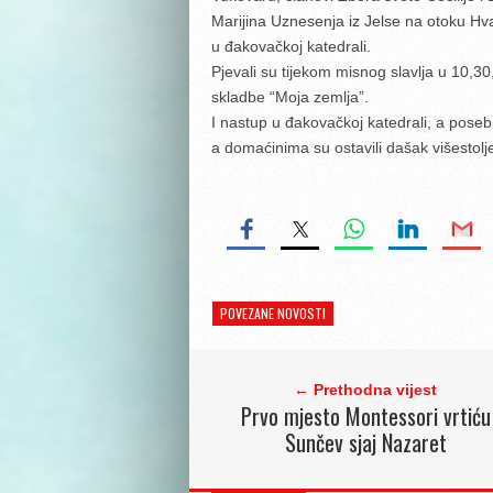
Marijina Uznesenja iz Jelse na otoku Hv
u đakovačkoj katedrali.
Pjevali su tijekom misnog slavlja u 10,
skladbe “Moja zemlja”.
I nastup u đakovačkoj katedrali, a pose
a domaćinima su ostavili dašak višestol
POVEZANE NOVOSTI
← Prethodna vijest
Prvo mjesto Montessori vrtiću
Sunčev sjaj Nazaret