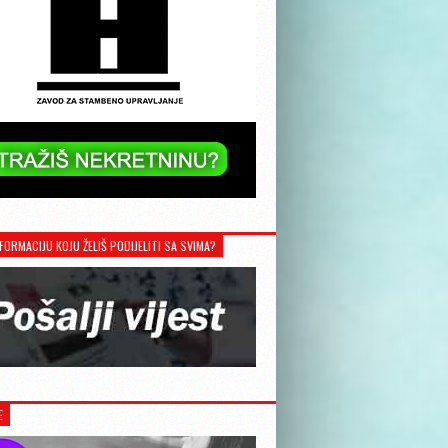
FORMACIJU KOJU ŽELIŠ PODIJELITI SA SVIMA?
E