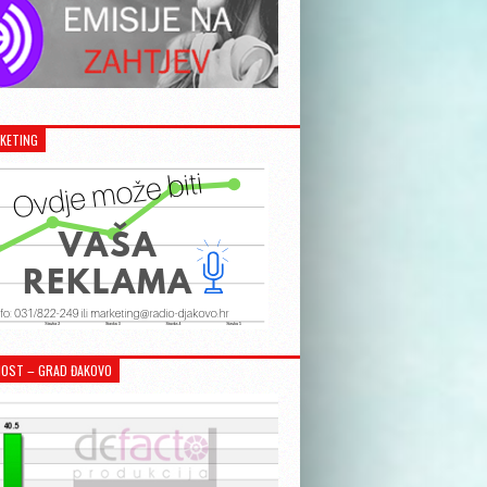
KETING
OST – GRAD ĐAKOVO