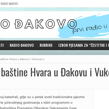
RADIO ĐAKOVO
STI
RADIO ĐAKOVO
RUBRIKE
IZBOR PJESAMA ZA “ČESTITKE I
MARKETING
REPRIZE EMISIJA
baštine Hvara u Đakovu i Vukovaru
DOBRE VIBRACIJE
baštine Hvara u Đakovu i Vuk
ĐAKOVO GRADE
WEB ANKETA
KOLUMNE
j katedrali, gdje su u petak izveli tradicionalne pjesme
n”, te jučerašnjeg gostovanja s istim programom u
i Bratovština Presvetog Oltarskog Sakramenta župe