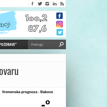
 POZDRAVE”
ovaru
Vremenska prognoza - Đakovo
-º