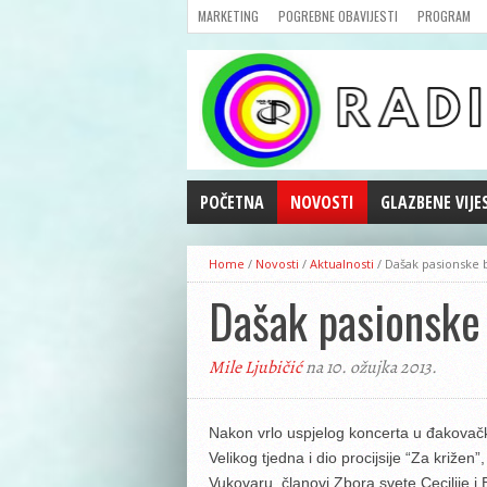
MARKETING
POGREBNE OBAVIJESTI
PROGRAM
POČETNA
NOVOSTI
GLAZBENE VIJE
AKTUALNOSTI
Home
/
Novosti
/
Aktualnosti
/
Dašak pasionske 
CRNA KRONIKA
Dašak pasionske 
POLITIKA
ZANIMLJIVOSTI
Mile Ljubičić
na 10. ožujka 2013.
GOSPODARSTVO
KULTURA
ŠPORT
Nakon vrlo uspjelog koncerta u đakovačko
Velikog tjedna i dio procijsije “Za križe
REPRIZE EMISIJA
Vukovaru, članovi Zbora svete Cecilije 