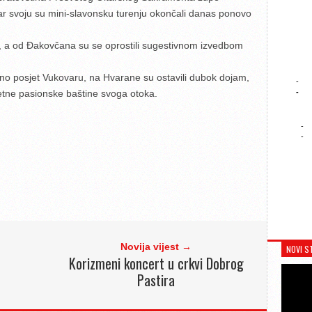
ar svoju su mini-slavonsku turenju okončali danas ponovo
30, a od Đakovčana su se oprostili sugestivnom izvedbom
bno posjet Vukovaru, na Hvarane su ostavili dubok dojam,
-
-
jetne pasionske baštine svoga otoka.
-
-
Novija vijest →
NOVI S
Korizmeni koncert u crkvi Dobrog
Pastira