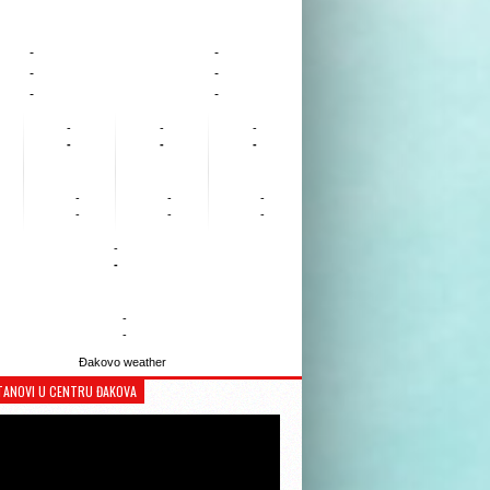
-
-
-
-
-
-
-
-
-
-
-
-
-
-
-
-
-
-
-
-
-
-
Đakovo weather
TANOVI U CENTRU ĐAKOVA
Reproduktor
videozapisa