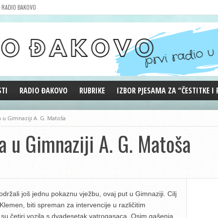
RADIO ĐAKOVO
STI
RADIO ĐAKOVO
RUBRIKE
IZBOR PJESAMA ZA “ČESTITKE I
MARKETING
REPRIZE EMISIJA
 u Gimnaziji A. G. Matoša
DOBRE VIBRACIJE
a u Gimnaziji A. G. Matoša
ĐAKOVO GRADE
WEB ANKETA
KOLUMNE
žali još jednu pokaznu vježbu, ovaj put u Gimnaziji. Cilj
n Klemen,
biti spreman za intervencije u različitim
a su četiri vozila s dvadesetak vatrogasaca.
Osim gašenja