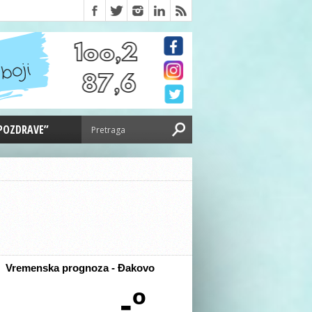
 POZDRAVE”
Vremenska prognoza - Đakovo
-º