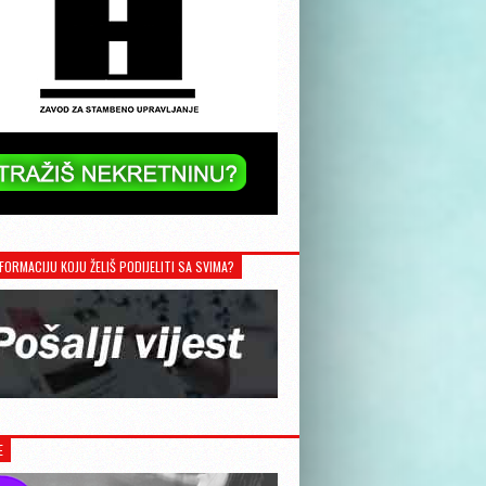
FORMACIJU KOJU ŽELIŠ PODIJELITI SA SVIMA?
E