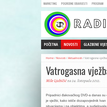
MARKETING
POGREBNE OBAVIJESTI
PROGRAM
POČETNA
NOVOSTI
GLAZBENE VIJE
AKTUALNOSTI
Home
/
Novosti
/
Aktualnosti
/
Vatrogasna vježba
CRNA KRONIKA
Vatrogasna vježb
POLITIKA
ZANIMLJIVOSTI
Mile Ljubičić
na 24. listopada 2012.
GOSPODARSTVO
KULTURA
ŠPORT
Pripadnici đakovačkog DVD-a danas su odr
je vježbi, kako ističe dozapovjednik Iva
REPRIZE EMISIJA
situacijama i na objektima, a sudjeloval