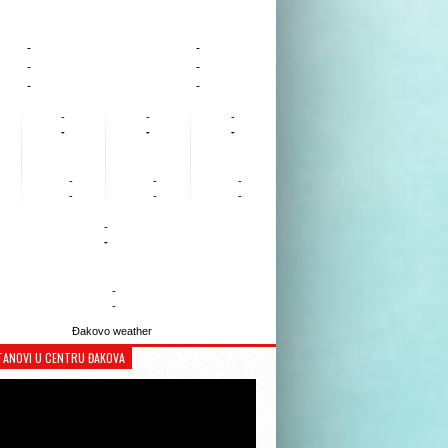
-
-
-
-
-
-
-
-
-
-
-
-
-
-
-
-
-
-
-
-
-
-
Đakovo weather
TANOVI U CENTRU ĐAKOVA
Reproduktor
videozapisa