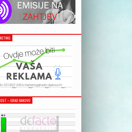
KETING
OST – GRAD ĐAKOVO