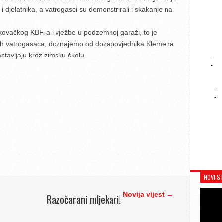
 djelatnika, a vatrogasci su demonstrirali i skakanje na
vačkog KBF-a i vježbe u podzemnoj garaži, to je
kih vatrogasaca, doznajemo od dozapovjednika Klemena
stavljaju kroz zimsku školu.
-
-
-
-
NOVI S
Novija vijest →
Razočarani mljekari!