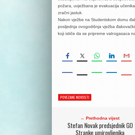
požara, uvježbana je evakuacija učenika i
zračni jastuk.
Nakon vježbe na Studentskom domu đako
posljednja ovogodišnja vježba đakovač
koji ističe da se pripreme vatrogasaca na
POVEZANE NOVOSTI
← Prethodna vijest
Stefan Novak predsjednik GO
Stranke umirovljenika