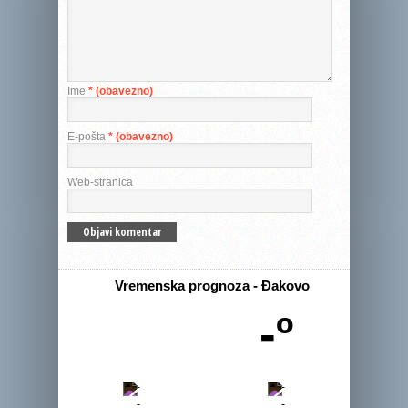
Ime
* (obavezno)
E-pošta
* (obavezno)
Web-stranica
Vremenska prognoza - Đakovo
-º
-
-
-
-