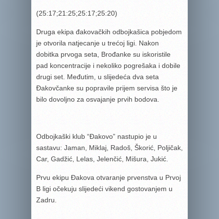
(25:17;21:25;25:17;25:20)
Druga ekipa đakovačkih odbojkašica pobjedom
je otvorila natjecanje u trećoj ligi. Nakon
dobitka prvoga seta, Brođanke su iskoristile
pad koncentracije i nekoliko pogrešaka i dobile
drugi set. Međutim, u slijedeća dva seta
Đakovčanke su popravile prijem servisa što je
bilo dovoljno za osvajanje prvih bodova.
Odbojkaški klub “Đakovo” nastupio je u
sastavu: Jaman, Miklaj, Radoš, Škorić, Poljičak,
Car, Gadžić, Lelas, Jelenčić, Mišura, Jukić.
Prvu ekipu Đakova otvaranje prvenstva u Prvoj
B ligi očekuju slijedeći vikend gostovanjem u
Zadru.