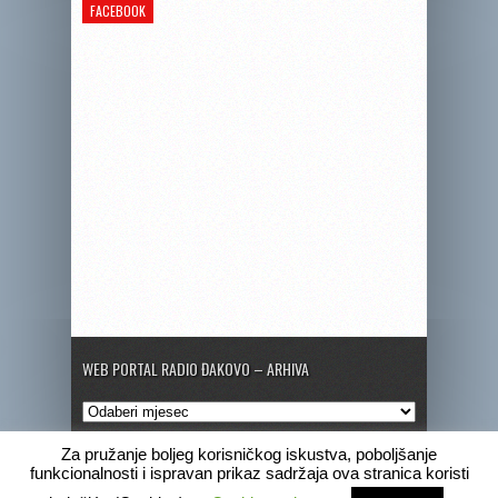
FACEBOOK
WEB PORTAL RADIO ĐAKOVO – ARHIVA
Web
portal
Radio
Za pružanje boljeg korisničkog iskustva, poboljšanje
Đakovo
funkcionalnosti i ispravan prikaz sadržaja ova stranica koristi
–
Copyright © 2020 Radio Đakovo