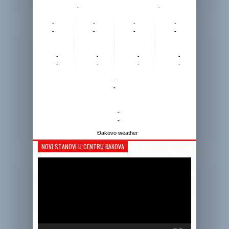
-
-
-
-
-
-
-
-
-
-
-
-
-
-
-
-
-
-
-
-
-
-
Đakovo weather
NOVI STANOVI U CENTRU ĐAKOVA
Reprodukto
videozapis