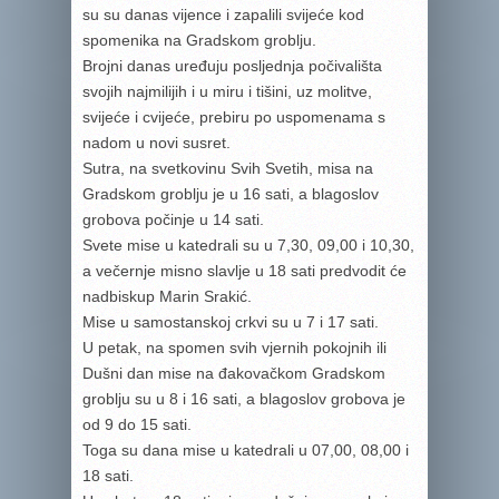
su su danas vijence i zapalili svijeće kod
spomenika na Gradskom groblju.
Brojni danas uređuju posljednja počivališta
svojih najmilijih i u miru i tišini, uz molitve,
svijeće i cvijeće, prebiru po uspomenama s
nadom u novi susret.
Sutra, na svetkovinu Svih Svetih, misa na
Gradskom groblju je u 16 sati, a blagoslov
grobova počinje u 14 sati.
Svete mise u katedrali su u 7,30, 09,00 i 10,30,
a večernje misno slavlje u 18 sati predvodit će
nadbiskup Marin Srakić.
Mise u samostanskoj crkvi su u 7 i 17 sati.
U petak, na spomen svih vjernih pokojnih ili
Dušni dan mise na đakovačkom Gradskom
groblju su u 8 i 16 sati, a blagoslov grobova je
od 9 do 15 sati.
Toga su dana mise u katedrali u 07,00, 08,00 i
18 sati.