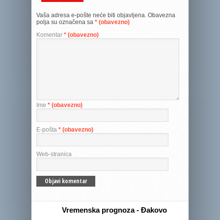
Vaša adresa e-pošte neće biti objavljena.
Obavezna
polja su označena sa
* (obavezno)
Komentar
* (obavezno)
Ime
* (obavezno)
E-pošta
* (obavezno)
Web-stranica
Vremenska prognoza - Đakovo