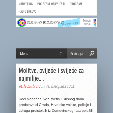
MARKETING
POGREBNE OBAVIJESTI
PROGRAM
RADIO ĐAKOVO
Molitve, cvijeće i svijeće za
najmilije….
Mile Ljubičić
na 31. listopada 2012.
Uoči blagdana Svih svetih i Dušnog dana
predstavnici Grada, Hrvatske vojske, policije i
udruga proisteklih iz Domovinskog rata položili