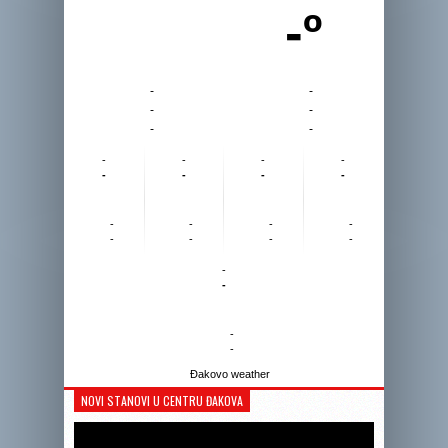
-º
-
-
-
-
-
-
-
-
-
-
-
-
-
-
-
-
-
-
-
-
-
-
-
-
-
-
Đakovo weather
NOVI STANOVI U CENTRU ĐAKOVA
Reprodukto
videozapis