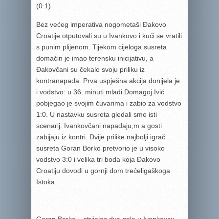
(0:1)
Bez većeg imperativa nogometaši Đakovo
Croatije otputovali su u Ivankovo i kući se vratili
s punim plijenom. Tijekom cijeloga susreta
domaćin je imao terensku inicijativu, a
Đakovčani su čekalo svoju priliku iz
kontranapada. Prva uspješna akcija donijela je
i vodstvo: u 36. minuti mladi Domagoj Ivić
pobjegao je svojim čuvarima i zabio za vodstvo
1:0. U nastavku susreta gledali smo isti
scenarij: Ivankovčani napadaju,m a gosti
zabijaju iz kontri. Dvije prilike najbolji igrač
susreta Goran Borko pretvorio je u visoko
vodstvo 3:0 i velika tri boda koja Đakovo
Croatiju dovodi u gornji dom trećeligaškoga
Istoka.