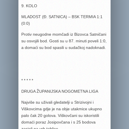
9. KOLO
MLADOST (Đ. SATNICA) – BSK TERMIA 1:1
(0:0)
Protiv neugodne momčadi iz Bizovca Satničani
su osvojili bod. Gosti su u 87. minuti poveli 1:0,
a domaći su bod spasili u sudačkoj nadoknadi.
* * * * *
DRUGA ŽUPANIJSKA NOGOMETNA LIGA
Najviše su uživali gledatelji u Strizivojni i
Viškovcima gdje je na obje utakmice ukupno
palo čak 20 golova. Viškovčani su iskoristili
domaći poraz Josipovčana i s 25 bodova
zasjeli na vrh tablice.