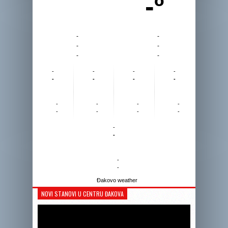
-º
-
-
-
-
-
-
-
-
-
-
-
-
-
-
-
-
-
-
-
-
-
-
-
-
-
-
Đakovo weather
NOVI STANOVI U CENTRU ĐAKOVA
Reprodukto
videozapis