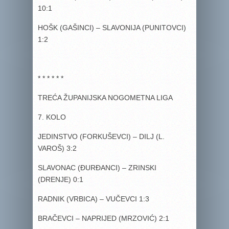
10:1
HOŠK (GAŠINCI) – SLAVONIJA (PUNITOVCI)
1:2
* * * * * *
TREĆA ŽUPANIJSKA NOGOMETNA LIGA
7. KOLO
JEDINSTVO (FORKUŠEVCI) – DILJ (L.
VAROŠ) 3:2
SLAVONAC (ĐURĐANCI) – ZRINSKI
(DRENJE) 0:1
RADNIK (VRBICA) – VUČEVCI 1:3
BRAČEVCI – NAPRIJED (MRZOVIĆ) 2:1