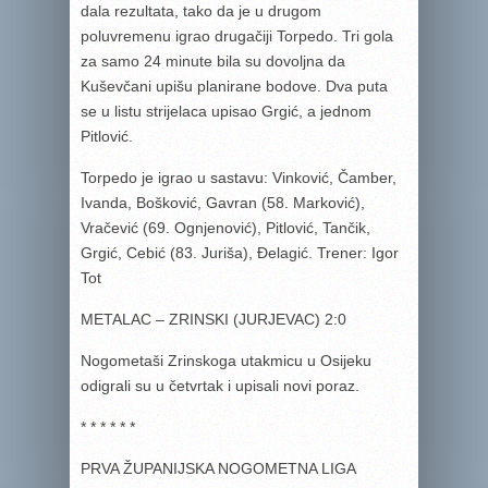
dala rezultata, tako da je u drugom
poluvremenu igrao drugačiji Torpedo. Tri gola
za samo 24 minute bila su dovoljna da
Kuševčani upišu planirane bodove. Dva puta
se u listu strijelaca upisao Grgić, a jednom
Pitlović.
Torpedo je igrao u sastavu: Vinković, Čamber,
Ivanda, Bošković, Gavran (58. Marković),
Vračević (69. Ognjenović), Pitlović, Tančik,
Grgić, Cebić (83. Juriša), Đelagić. Trener: Igor
Tot
METALAC – ZRINSKI (JURJEVAC) 2:0
Nogometaši Zrinskoga utakmicu u Osijeku
odigrali su u četvrtak i upisali novi poraz.
* * * * * *
PRVA ŽUPANIJSKA NOGOMETNA LIGA