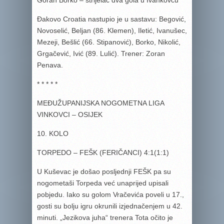
Goran Borko – strijelac dva gola u Ivankovcu
Đakovo Croatia nastupio je u sastavu: Begović,
Novoselić, Beljan (86. Klemen), Iletić, Ivanušec,
Mezeji, Bešlić (66. Stipanović), Borko, Nikolić,
Grgačević, Ivić (89. Lulić). Trener: Zoran
Penava.
* * * * *
MEĐUŽUPANIJSKA NOGOMETNA LIGA
VINKOVCI – OSIJEK
10. KOLO
TORPEDO – FEŠK (FERIČANCI) 4:1(1:1)
U Kuševac je došao posljednji FEŠK pa su
nogometaši Torpeda već unaprijed upisali
pobjedu. Iako su golom Vračevića poveli u 17.,
gosti su bolju igru okrunili izjednačenjem u 42.
minuti. „Jezikova juha“ trenera Tota očito je