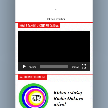
-
-
Đakovo weather
NOVI STANOVI U CENTRU ĐAKOVA
Reprodukto
videozapis
00:00
01:22
RADIO ĐAKOVO ONLINE