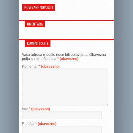
POVEZANE NOVOSTI
OMENTARA
KOMENTIRAJTE
Vaša adresa e-pošte neće biti objavljena.
Obavezna
polja su označena sa
* (obavezno)
Komentar
* (obavezno)
Ime
* (obavezno)
E-pošta
* (obavezno)