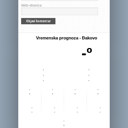
Web-stranica
Vremenska prognoza - Đakovo
-º
-
-
-
-
-
-
-
-
-
-
-
-
-
-
-
-
-
-
-
-
-
-
-
-