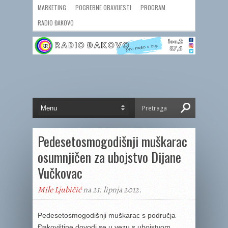
MARKETING
POGREBNE OBAVIJESTI
PROGRAM
RADIO ĐAKOVO
Pedesetosmogodišnji muškarac
osumnjičen za ubojstvo Dijane
Vučkovac
Mile Ljubičić
na 21. lipnja 2012.
Pedesetosmogodišnji muškarac s područja
Đakovštine dovodi se u vezu s ubojstvom