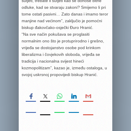
šutjeti, trebate li šutjeti kad se donose bitne
odluke, kad se stvaraju zakoni? Smijemo li pri
tome ostati pasivni… Zato danas i imamo teror
manjine nad većinom”, zaključio je pomoćni
biskup đakovčako-osječki Đuro Hranić.
“Na sve način pokušava se proglasiti
normalnim ono što je protuprirodno i grešno,
vrijeđa se dostojanstvo osobe pod krinkom
liberalizma i čovjekovih sloboda, vrijeđa se
tradicija i nacionalna svijest hineći
kozmopolitizam”, kazao je, između ostaloga, u
svojoj uskrsnoj propovijedi biskup Hranić.