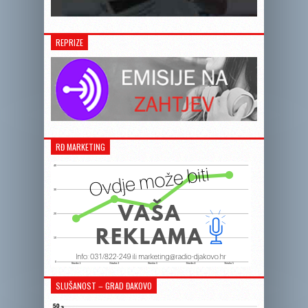
REPRIZE
RĐ MARKETING
SLUŠANOST – GRAD ĐAKOVO