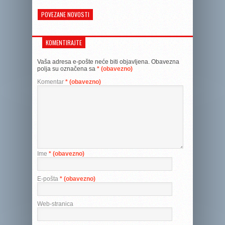
POVEZANE NOVOSTI
KOMENTIRAJTE
Vaša adresa e-pošte neće biti objavljena.
Obavezna
polja su označena sa
* (obavezno)
Komentar
* (obavezno)
Ime
* (obavezno)
E-pošta
* (obavezno)
Web-stranica