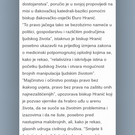
dostojanstva”, poručio je u svojoj propovijedi na
misi u đakovačkoj katedrali-bazilici pomoćni
biskup đakovačko-osječki Đuro Hranić.
“To pravo jačega tako se bezobzirno nameće u
politici, gospodarstvu i različitim područjima
ljudskog života”, istaknuo je biskup Hranić
posebno ukazavši na prijedlog izmjena zakona
o medicinski potpomognutoj oplodnji kojima se,
kako je rekao, “relativizira i iskrivljuje istina o
početku ljudskog života i otvara mogućnost
brojnih manipulacija ljudskim životom”.
“Majčinstvo i očinstvo postaju pravo bez
ikakvog uvjeta, pravo bez prava na zaštitu onih
najnezaštićenijih”, upozorava biskup Hranić koji
je pozvao vjernike da hrabro uđu u arenu
života, da se suoče sa životnim problemima i
izazovima i da ne šute, posebno pred
nastupima malobrojnih, ali, kako je rekao,
glasnih udruga civilnog društva. “Smijete li