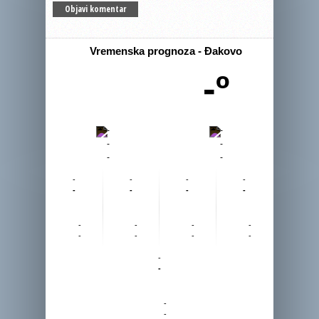
Vremenska prognoza - Đakovo
-º
-
-
-
-
-
-
-
-
-
-
-
-
-
-
-
-
-
-
-
-
-
-
-
-
-
-