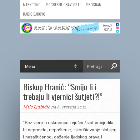
MARKETING
POGREBNE OBAVIJESTI
PROGRAM
RADIO ĐAKOVO
Biskup Hranić: “Smiju li i
trebaju li vjernici šutjeti?!”
Mile Ljubičić
na 8. travnja 2012.
“Bez vjere u uskrsnuće i vječni život pobijedila
bi nepravda, nepoštenje, iskorištavanje slabijeg
i nezaštićenog, gaženje ljudskog prava i