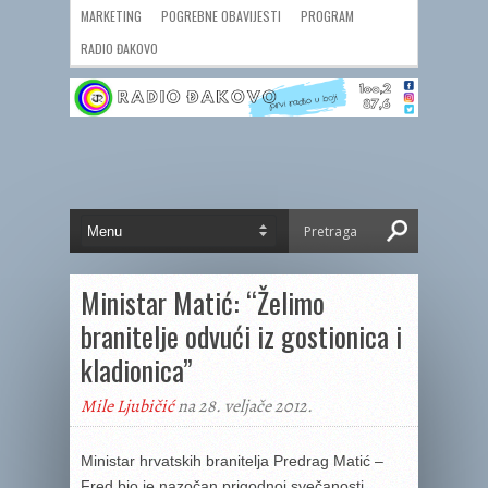
MARKETING
POGREBNE OBAVIJESTI
PROGRAM
RADIO ĐAKOVO
Ministar Matić: “Želimo
branitelje odvući iz gostionica i
kladionica”
Mile Ljubičić
na 28. veljače 2012.
Ministar hrvatskih branitelja Predrag Matić –
Fred bio je nazočan prigodnoj svečanosti