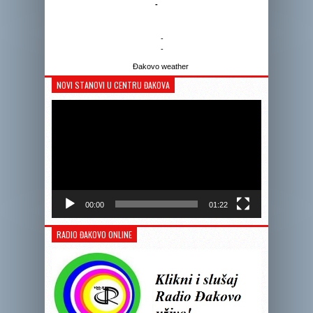
-
-
-
Đakovo weather
NOVI STANOVI U CENTRU ĐAKOVA
Reprodukto
videozapis
00:00
01:22
RADIO ĐAKOVO ONLINE