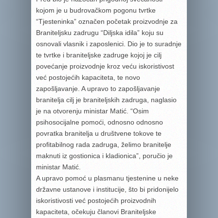
kojom je u budrovačkom pogonu tvrtke
“Tjesteninka” označen početak proizvodnje za
Braniteljsku zadrugu “Diljska idila” koju su
osnovali vlasnik i zaposlenici. Dio je to suradnje
te tvrtke i braniteljske zadruge kojoj je cilj
povećanje proizvodnje kroz veću iskoristivost
već postojećih kapaciteta, te novo
zapošljavanje. A upravo to zapošljavanje
branitelja cilj je braniteljskih zadruga, naglasio
je na otvorenju ministar Matić. “Osim
psihosocijalne pomoći, odnosno odnosno
povratka branitelja u društvene tokove te
profitabilnog rada zadruga, želimo branitelje
maknuti iz gostionica i kladionica”, poručio je
ministar Matić.
A upravo pomoć u plasmanu tjestenine u neke
državne ustanove i institucije, što bi pridonijelo
iskoristivosti već postojećih proizvodnih
kapaciteta, očekuju članovi Braniteljske