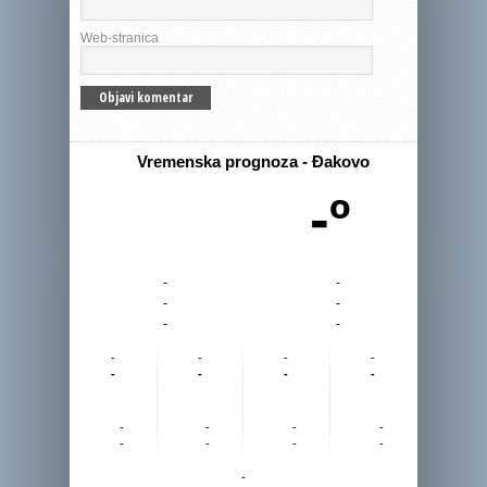
Web-stranica
Vremenska prognoza - Đakovo
-º
-
-
-
-
-
-
-
-
-
-
-
-
-
-
-
-
-
-
-
-
-
-
-