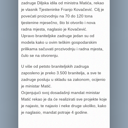
zadruge Diljska idila od ministra Matića, rekao
je vlasnik Tjesteninke Franjo Kovačević. Cilj je
povećati proizvodnju na 70 do 120 tona
tjestenine mjesečno, što bi otvorilo i nova
radna mjesta, naglasio je Kovačević.
Upravo braniteljske zadruge jedan su od
modela kako u ovim teškim gospodarskim
prilikama sačuvati prozivodnju i radna mjesta,
čulo se na otvorenju.
U više od petsto braniteljskih zadruga
zaposleno je preko 3.500 branitelja, a sve te
zadruge posluju u skladu sa zakonom, ocijenio
je ministar Matić.
Ocjenjujući svoj dosadašnji mandat ministar
Matić rekao je da će realizirati sve projekte koje
je najavio, te najavio i neke druge ukoliko, kako
je naglasio, mandat potraje 4 godine.