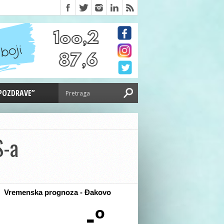
 POZDRAVE”
S-a
Vremenska prognoza - Đakovo
-º