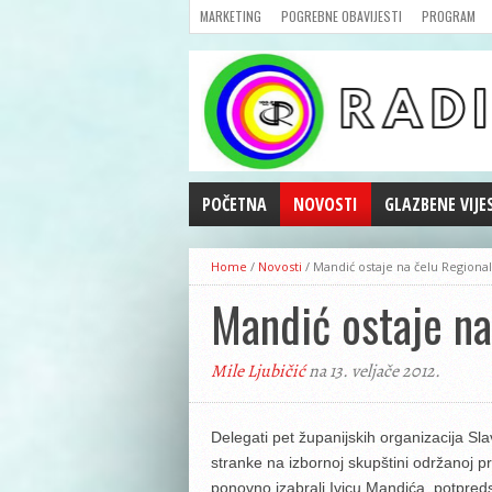
MARKETING
POGREBNE OBAVIJESTI
PROGRAM
POČETNA
NOVOSTI
GLAZBENE VIJE
AKTUALNOSTI
Home
/
Novosti
/
Mandić ostaje na čelu Regiona
CRNA KRONIKA
Mandić ostaje n
POLITIKA
ZANIMLJIVOSTI
Mile Ljubičić
na 13. veljače 2012.
GOSPODARSTVO
KULTURA
ŠPORT
Delegati pet županijskih organizacija 
stranke na izbornoj skupštini održanoj 
REPRIZE EMISIJA
ponovno izabrali Ivicu Mandića, potpreds