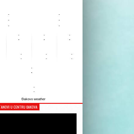
-
-
-
-
-
-
-
-
-
-
-
-
-
-
-
-
-
-
-
-
-
-
Đakovo weather
TANOVI U CENTRU ĐAKOVA
Reproduktor
videozapisa