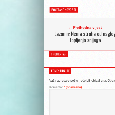
POVEZANE NOVOSTI
← Prethodna vijest
Lazanin: Nema straha od naglo
topljenja snijega
1 KOMENTAR
KOMENTIRAJTE
Vaša adresa e-pošte neće biti objavljena.
Obav
Komentar
* (obavezno)