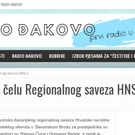
RADIO ĐAKOVO
STI
RADIO ĐAKOVO
RUBRIKE
IZBOR PJESAMA ZA “ČESTITKE I
MARKETING
REPRIZE EMISIJA
lnog saveza HNS-a
DOBRE VIBRACIJE
a čelu Regionalnog saveza HN
ĐAKOVO GRADE
WEB ANKETA
KOLUMNE
Slavonsko-baranjskog regionalnog saveza Hrvatske narodne
proteklog vikenda u Slavonskom Brodu za predsjednika su
jednici su Stjepan Čuraj i Domagoj Bartek, a tajnik je