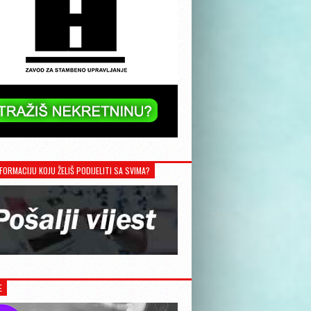
FORMACIJU KOJU ŽELIŠ PODIJELITI SA SVIMA?
E