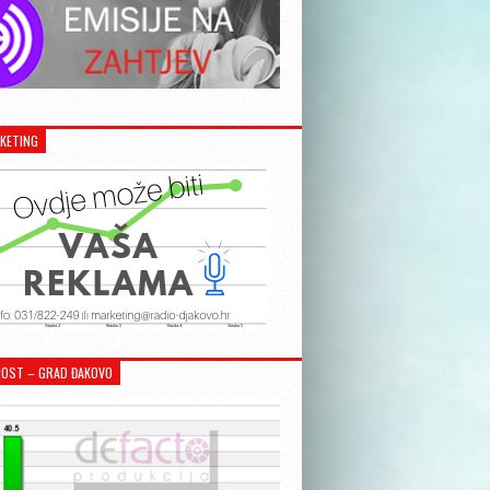
KETING
OST – GRAD ĐAKOVO