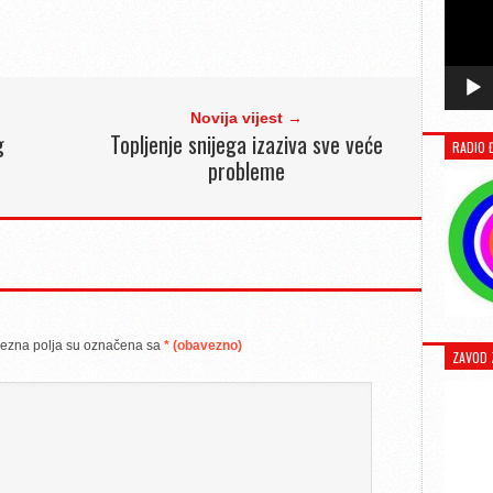
Novija vijest →
g
Topljenje snijega izaziva sve veće
RADIO 
probleme
ezna polja su označena sa
* (obavezno)
ZAVOD 