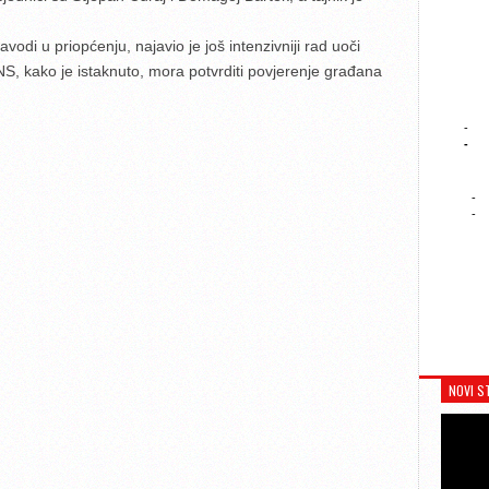
odi u priopćenju, najavio je još intenzivniji rad uoči
NS, kako je istaknuto, mora potvrditi povjerenje građana
-
-
-
-
NOVI S