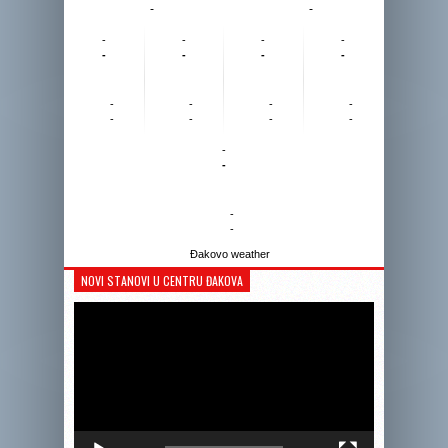
-
-
-
-
-
-
-
-
-
-
-
-
-
-
-
-
-
-
-
-
-
-
Đakovo weather
NOVI STANOVI U CENTRU ĐAKOVA
Reprodukto
videozapis