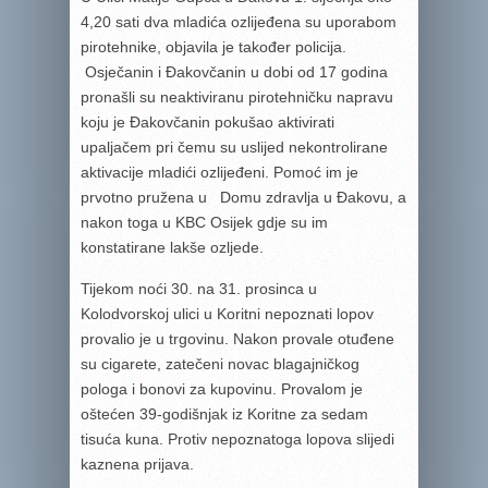
4,20 sati dva mladića ozlijeđena su uporabom
pirotehnike, objavila je također policija.
Osječanin i Đakovčanin u dobi od 17 godina
pronašli su neaktiviranu pirotehničku napravu
koju je Đakovčanin pokušao aktivirati
upaljačem pri čemu su uslijed nekontrolirane
aktivacije mladići ozlijeđeni. Pomoć im je
prvotno pružena u Domu zdravlja u Đakovu, a
nakon toga u KBC Osijek gdje su im
konstatirane lakše ozljede.
Tijekom noći 30. na 31. prosinca u
Kolodvorskoj ulici u Koritni nepoznati lopov
provalio je u trgovinu. Nakon provale otuđene
su cigarete, zatečeni novac blagajničkog
pologa i bonovi za kupovinu. Provalom je
oštećen 39-godišnjak iz Koritne za sedam
tisuća kuna. Protiv nepoznatoga lopova slijedi
kaznena prijava.