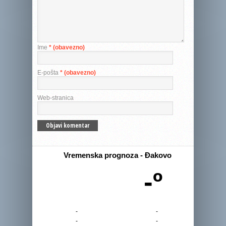
Ime
* (obavezno)
E-pošta
* (obavezno)
Web-stranica
Vremenska prognoza - Đakovo
-º
-
-
-
-