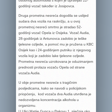
osobnog automobila s kojim je upravljao 22-
godišnji vozač također iz Josipovca.
Druga prometna nesreća dogodila se uslijed
sudara dva vozila na raskrižju, a u ovoj
prometnoj nesreći smrtno je stradao 52-
godišnji vozač Opela iz Osijeka. Vozač Audia,
28-godišnjak iz Antunovca zadobio je teške
tjelesne ozljede, a pomoć mu je pružena u KBC
Osijek kao i 24-godišnjem putniku iz njegovog
vozila koji je zadobio lake tjelesne ozljede.
Prometna nesreća uzrokovana je oduzimanjem
prednosti prolaza vozaču Opela od strane
vozača Audia.
U obje prometne nesreće s tragičnim
posljedicama, kako se navodi u policijskom
priopćenju, kod vozača dva Audia utvrđena je
nedozvoljena koncentracija alkohola u
organizmu.
U Ulici Matije Gupca u Đakovu 1. siječnja oko