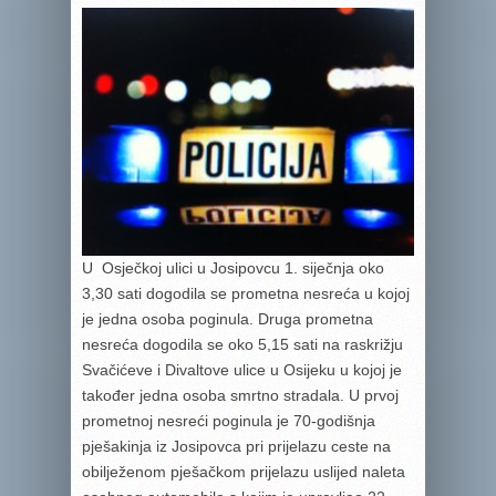
U Osječkoj ulici u Josipovcu 1. siječnja oko
3,30 sati dogodila se prometna nesreća u kojoj
je jedna osoba poginula. Druga prometna
nesreća dogodila se oko 5,15 sati na raskrižju
Svačićeve i Divaltove ulice u Osijeku u kojoj je
također jedna osoba smrtno stradala. U prvoj
prometnoj nesreći poginula je 70-godišnja
pješakinja iz Josipovca pri prijelazu ceste na
obilježenom pješačkom prijelazu uslijed naleta