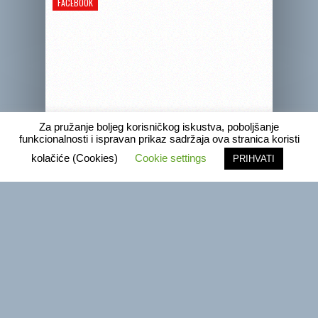
FACEBOOK
Za pružanje boljeg korisničkog iskustva, poboljšanje
funkcionalnosti i ispravan prikaz sadržaja ova stranica koristi
kolačiće (Cookies)
Cookie settings
PRIHVATI
WEB PORTAL RADIO ĐAKOVO – ARHIVA
Web
portal
Radio
Đakovo
–
Copyright © 2020 Radio Đakovo
Arhiva