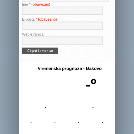
Ime
* (obavezno)
E-pošta
* (obavezno)
Web-stranica
Vremenska prognoza - Đakovo
-º
-
-
-
-
-
-
-
-
-
-
-
-
-
-