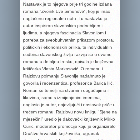
Nastavak je to njegova prije tri godine izdana
romana “Zvonik Eve Šimunove”, koji je imao
naglašenu regionalnu notu. I u nastavku je
autor inspiriran slavonskim podnebljem i
ljudima, a njegova fascinacija Slavonijom i
potreba za sveobuhvatnim prikazom prostora,
političkih i ekonomskih prilika, te individualnih
sudbina slavonskog življa razvija se u ovome
romanu u detaljnu fresku, opisala je književna
kritičarka Vlasta Markasović. O romanu i
Rajzlovu poimanju Slavonije nadahnuto je
govorila i recenzentica, profesorica Barica Ilić.
Roman se temelji na stvarnim događajima i
likovima, samo s izmijenjenim imenima,
naglasio je autor, najavljujući i nastavak priče u
trećem romanu. Rajzlovu novu knjigu “Sjene na
mjesečini” uredio je đakovački književnik Mirko
Ćurić, moderator promocije koju je organiziralo
Društvo hrvatskih književnika, ogranak