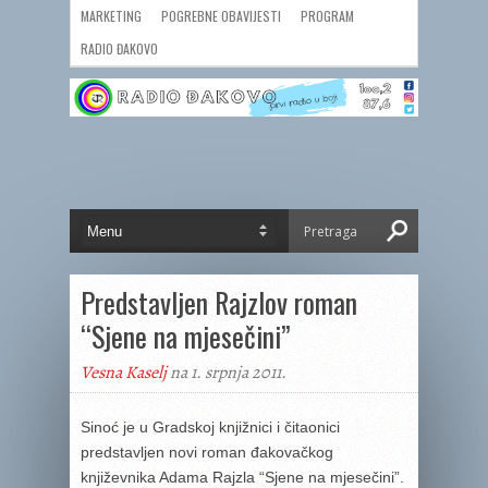
MARKETING
POGREBNE OBAVIJESTI
PROGRAM
RADIO ĐAKOVO
Predstavljen Rajzlov roman
“Sjene na mjesečini”
Vesna Kaselj
na 1. srpnja 2011.
Sinoć je u Gradskoj knjižnici i čitaonici
predstavljen novi roman đakovačkog
književnika Adama Rajzla “Sjene na mjesečini”.