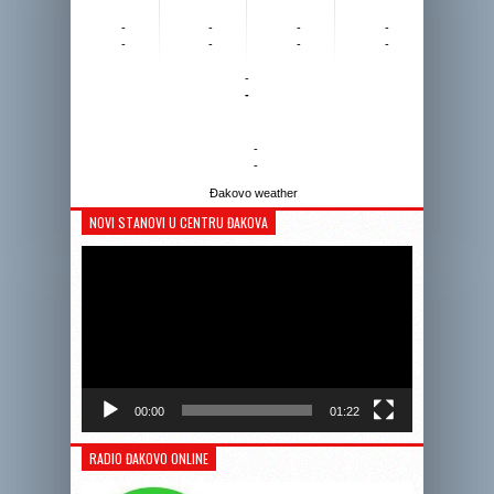
-
-
-
-
-
-
-
-
-
-
-
-
Đakovo weather
NOVI STANOVI U CENTRU ĐAKOVA
Reprodukto
videozapis
00:00
01:22
RADIO ĐAKOVO ONLINE