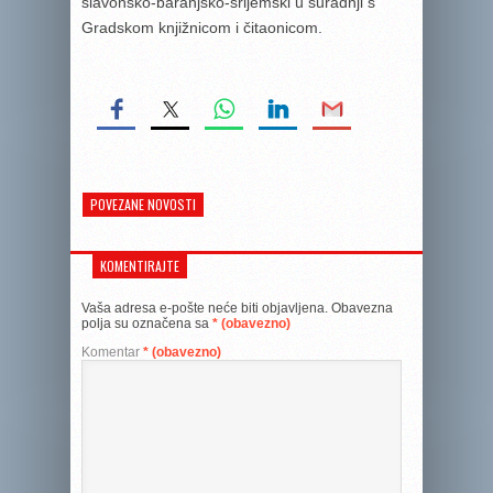
slavonsko-baranjsko-srijemski u suradnji s
Gradskom knjižnicom i čitaonicom.
POVEZANE NOVOSTI
KOMENTIRAJTE
Vaša adresa e-pošte neće biti objavljena.
Obavezna
polja su označena sa
* (obavezno)
Komentar
* (obavezno)