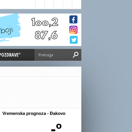
 POZDRAVE”
Vremenska prognoza - Đakovo
-º