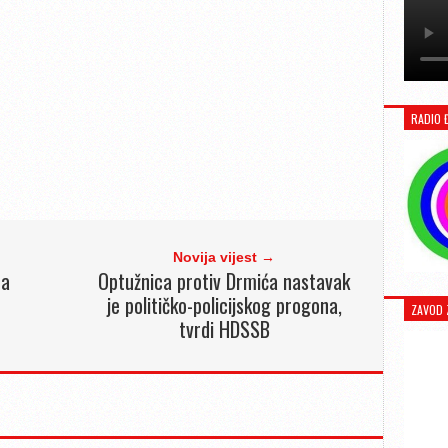
RADIO 
Novija vijest →
ma
Optužnica protiv Drmića nastavak
je političko-policijskog progona,
ZAVOD 
tvrdi HDSSB