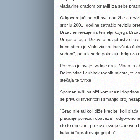
vladavine gradom ostavili iza sebe praz
Odgovarajući na njihove optužbe o reviziji
srpnju 2001. godine zatražio reviziju pret
Državne revizije na temelju kojega Držav
Umjesto toga, Državno odvjetništvo bavi
konstatirao je Vinković naglasivši da čel
vodom”, pa tek sada pokazuju brigu za 
Ponovio je svoje tvrdnje da je Vlada, s 
Đakovštine i gubitak radnih mjesta, te d
stečaja te tvrtke.
Spomenuviši najniži komunalni doprinos i
se privukli investitori i smanjio broj neza
“Grad nije taj koji diže kredite, koji pla
plaćanje poreza i obaveza”, odgovorio je
što to oni čine, prozivati svoje članove i b
kako bi “oprali svoje grijehe”.