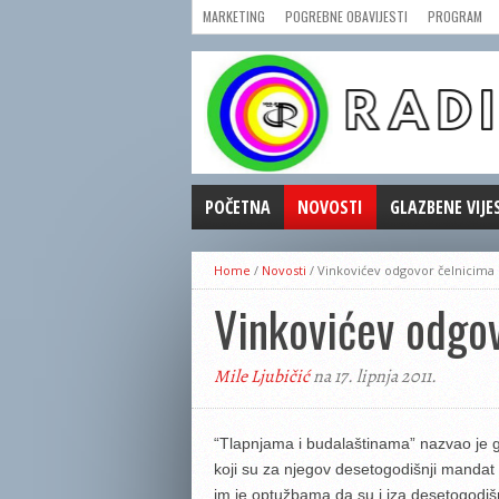
MARKETING
POGREBNE OBAVIJESTI
PROGRAM
POČETNA
NOVOSTI
GLAZBENE VIJE
AKTUALNOSTI
Home
/
Novosti
/
Vinkovićev odgovor čelnicima
CRNA KRONIKA
Vinkovićev odgo
POLITIKA
ZANIMLJIVOSTI
Mile Ljubičić
na 17. lipnja 2011.
GOSPODARSTVO
KULTURA
ŠPORT
“Tlapnjama i budalaštinama” nazvao je 
koji su za njegov desetogodišnji mandat 
REPRIZE EMISIJA
im je optužbama da su i iza desetogodiš