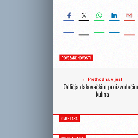
POVEZANE NOVOSTI
← Prethodna vijest
Odličja đakovačkim proizvođači
kulina
OMENTARA