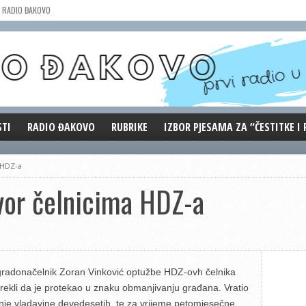
RADIO ĐAKOVO
STI
RADIO ĐAKOVO
RUBRIKE
IZBOR PJESAMA ZA “ČESTITKE I
MARKETING
REPRIZE EMISIJA
 HDZ-a
DOBRE VIBRACIJE
vor čelnicima HDZ-a
ĐAKOVO GRADE
WEB ANKETA
KOLUMNE
gradonačelnik Zoran Vinković optužbe HDZ-ovh čelnika
rekli da je protekao u znaku obmanjivanju građana. Vratio
nje vladavine devedesetih, te za vrijeme petomjesečne