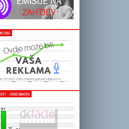
KETING
OST – GRAD ĐAKOVO