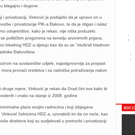
nu blagajnu i dugove.
 i privatizaciji, Vinković je podsjetio da je upravo on u
vorbe i privatizacije PIK-a Đakovo, te da je stigao i nalaz
no odvjetništvo, kako je rekao, nije ništa poduzelo.
-
 se političkim progonima na temelju anonimnih prijava,
-
nici lokalnog HDZ-a djeluju kao da su se “otuširali hladnom
radnike Đakovštine.
-
-
obzirom na suvlasničke udjele, najodgovornija za propast
a mora pronaći sredstva i za radnička potraživanja nakon
 druge mjere, Vinković je rekao da Grad čini sve kako bi
poslenih i vratio na stanje iz 2008. godine.
ća minimalne plaće svojim radnicima i koji izbjegava
NOVI S
 Vinković čelnicima HDZ-a, uzvrativši im da on neće, kao
ivše direktore koji su sudjelovali u pretvorbi i privatizaciji