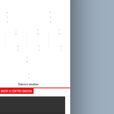
-
-
-
-
-
-
-
-
-
-
-
-
-
-
-
-
-
-
-
-
-
-
Đakovo weather
TANOVI U CENTRU ĐAKOVA