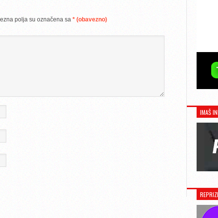
ezna polja su označena sa
* (obavezno)
IMAŠ IN
REPRIZ