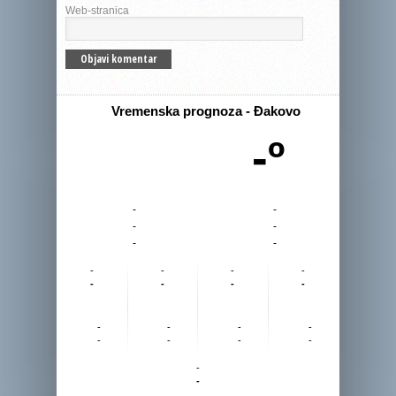
Web-stranica
Vremenska prognoza - Đakovo
-º
-
-
-
-
-
-
-
-
-
-
-
-
-
-
-
-
-
-
-
-
-
-
-
-