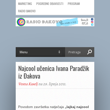
MARKETING
POGREBNE OBAVIJESTI
PROGRAM
RADIO ĐAKOVO
Najcool učenica Ivana Paradžik
iz Đakova
Vesna Kaselj
na 29. lipnja 2011.
Povodom završetka natječaja
„lajkaj najcool