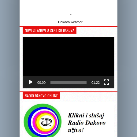
-
-
Đakovo weather
NOVI STANOVI U CENTRU ĐAKOVA
Reprodukto
videozapis
00:00
01:22
RADIO ĐAKOVO ONLINE