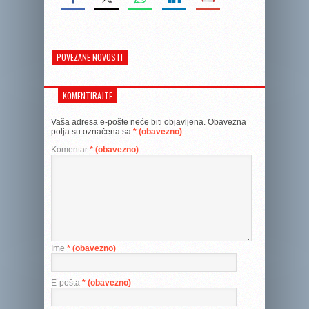
POVEZANE NOVOSTI
KOMENTIRAJTE
Vaša adresa e-pošte neće biti objavljena.
Obavezna
polja su označena sa
* (obavezno)
Komentar
* (obavezno)
Ime
* (obavezno)
E-pošta
* (obavezno)