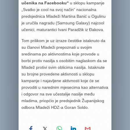
učenika na Facebooku“
u sklopu kampanje
„Svatko je cool na svoj način“ nacionalna
predsjednica Mladeži Martina Banić u Ogulinu
je uručila nagradu (Samsung Galaxy) najcool
učenici, maturantici Ivani Paradžik iz Đakova.
Tom prilikom je uz izraze čestitke istaknuto da
su članovi Mladeži prepoznati u svojim
sredinama po aktivnostima koje provode u
borbi protiv nasilja s osobitim naglaskom da se
Mladež protivi svim oblicima nasilja. Istaknute
su brojne provedene aktivnosti u sklopu
kampanje i najavljene aktivnosti koje će se
provoditi u narednim mjesecima kao alternativa
i odgovor na sve učestalije nasilje među
mladima, priopćio je predsjednik Županijskog
odbora Mladeži HDZ-a Goran Soldo.