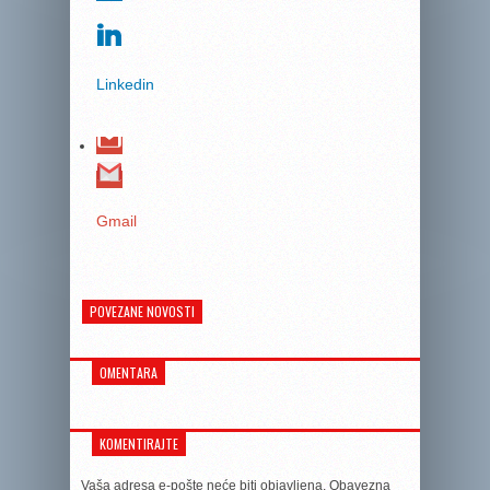
Linkedin
Gmail
POVEZANE NOVOSTI
OMENTARA
KOMENTIRAJTE
Vaša adresa e-pošte neće biti objavljena.
Obavezna