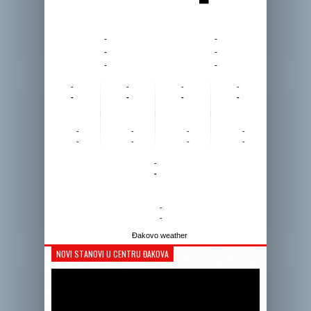
-
-
-
-
-
-
-
-
-
-
-
-
-
-
-
-
-
-
-
-
-
-
-
-
-
-
Đakovo weather
NOVI STANOVI U CENTRU ĐAKOVA
Reprodukto
videozapis