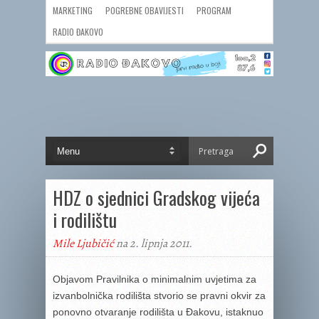
MARKETING
POGREBNE OBAVIJESTI
PROGRAM
RADIO ĐAKOVO
HDZ o sjednici Gradskog vijeća
i rodilištu
Mile Ljubičić
na 2. lipnja 2011.
Objavom Pravilnika o minimalnim uvjetima za
izvanbolnička rodilišta stvorio se pravni okvir za
ponovno otvaranje rodilišta u Đakovu, istaknuo