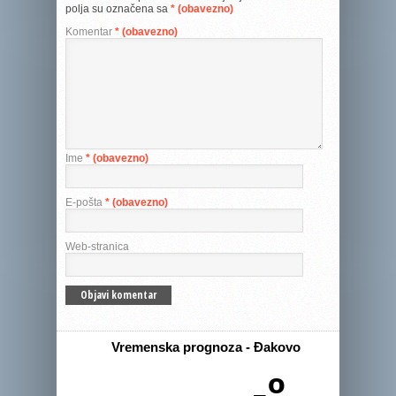
polja su označena sa
* (obavezno)
Komentar
* (obavezno)
Ime
* (obavezno)
E-pošta
* (obavezno)
Web-stranica
Vremenska prognoza - Đakovo
-º