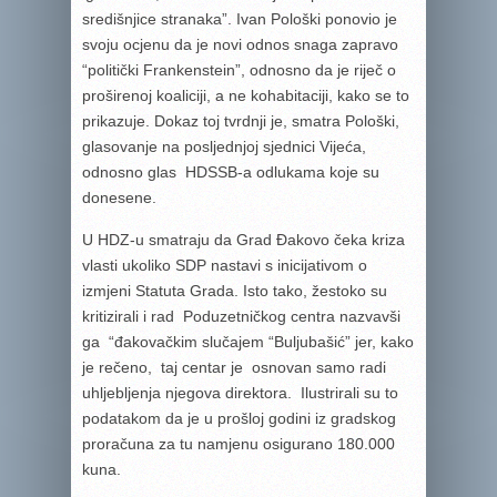
središnjice stranaka”. Ivan Pološki ponovio je
svoju ocjenu da je novi odnos snaga zapravo
“politički Frankenstein”, odnosno da je riječ o
proširenoj koaliciji, a ne kohabitaciji, kako se to
prikazuje. Dokaz toj tvrdnji je, smatra Pološki,
glasovanje na posljednjoj sjednici Vijeća,
odnosno glas HDSSB-a odlukama koje su
donesene.
U HDZ-u smatraju da Grad Đakovo čeka kriza
vlasti ukoliko SDP nastavi s inicijativom o
izmjeni Statuta Grada. Isto tako, žestoko su
kritizirali i rad Poduzetničkog centra nazvavši
ga “đakovačkim slučajem “Buljubašić” jer, kako
je rečeno, taj centar je osnovan samo radi
uhljebljenja njegova direktora. Ilustrirali su to
podatakom da je u prošloj godini iz gradskog
proračuna za tu namjenu osigurano 180.000
kuna.