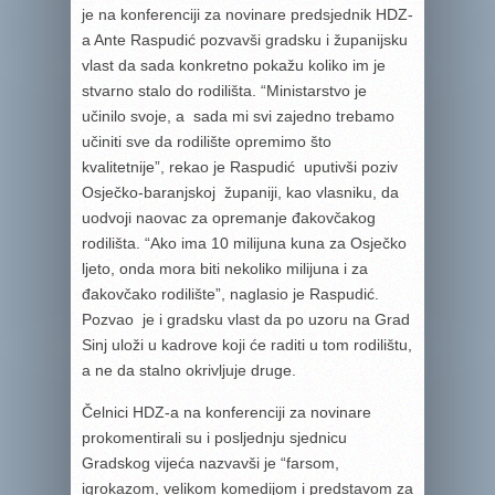
je na konferenciji za novinare predsjednik HDZ-
a Ante Raspudić pozvavši gradsku i županijsku
vlast da sada konkretno pokažu koliko im je
stvarno stalo do rodilišta. “Ministarstvo je
učinilo svoje, a sada mi svi zajedno trebamo
učiniti sve da rodilište opremimo što
kvalitetnije”, rekao je Raspudić uputivši poziv
Osječko-baranjskoj županiji, kao vlasniku, da
uodvoji naovac za opremanje đakovčakog
rodilišta. “Ako ima 10 milijuna kuna za Osječko
ljeto, onda mora biti nekoliko milijuna i za
đakovčako rodilište”, naglasio je Raspudić.
Pozvao je i gradsku vlast da po uzoru na Grad
Sinj uloži u kadrove koji će raditi u tom rodilištu,
a ne da stalno okrivljuje druge.
Čelnici HDZ-a na konferenciji za novinare
prokomentirali su i posljednju sjednicu
Gradskog vijeća nazvavši je “farsom,
igrokazom, velikom komedijom i predstavom za