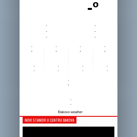
-º
-
-
-
-
-
-
-
-
-
-
-
-
-
-
-
-
-
-
-
-
-
-
-
-
-
-
Đakovo weather
NOVI STANOVI U CENTRU ĐAKOVA
Reprodukto
videozapis