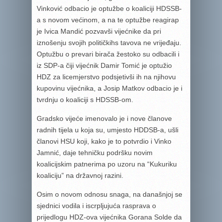
Vinković odbacio je optužbe o koaliciji HDSSB-
a s novom većinom, a na te optužbe reagirap
je Ivica Mandić pozvavši vijećnike da pri
iznošenju svojih političkihs tavova ne vrijeđaju.
Optužbu o prevari birača žestoko su odbacili i
iz SDP-a čiji vijećnik Damir Tomić je optužio
HDZ za licemjerstvo podsjetivši ih na njihovu
kupovinu vijećnika, a Josip Matkov odbacio je i
tvrdnju o koaliciji s HDSSB-om.
Gradsko vijeće imenovalo je i nove članove
radnih tijela u koja su, umjesto HDDSB-a, ušli
članovi HSU koji, kako je to potvrdio i Vinko
Jamnić, daje tehničku podršku novim
koalicijskim patnerima po uzoru na “Kukuriku
koaliciju” na državnoj razini.
Osim o novom odnosu snaga, na današnjoj se
sjednici vodila i iscrpljujuća rasprava o
prijedlogu HDZ-ova vijećnika Gorana Solde da