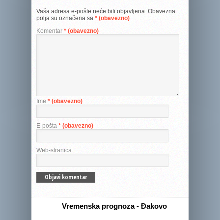
Vaša adresa e-pošte neće biti objavljena.
Obavezna
polja su označena sa
* (obavezno)
Komentar
* (obavezno)
Ime
* (obavezno)
E-pošta
* (obavezno)
Web-stranica
Vremenska prognoza - Đakovo