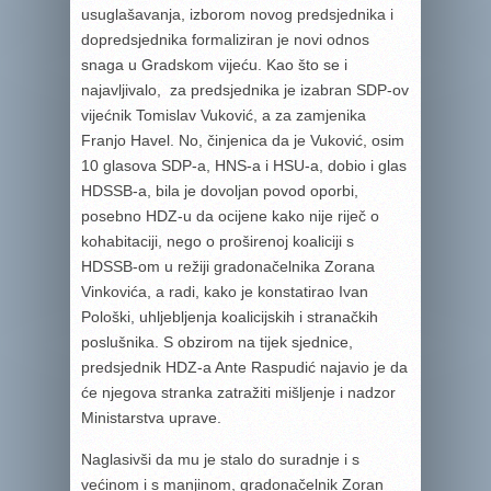
usuglašavanja, izborom novog predsjednika i
dopredsjednika formaliziran je novi odnos
snaga u Gradskom vijeću. Kao što se i
najavljivalo, za predsjednika je izabran SDP-ov
vijećnik Tomislav Vuković, a za zamjenika
Franjo Havel. No, činjenica da je Vuković, osim
10 glasova SDP-a, HNS-a i HSU-a, dobio i glas
HDSSB-a, bila je dovoljan povod oporbi,
posebno HDZ-u da ocijene kako nije riječ o
kohabitaciji, nego o proširenoj koaliciji s
HDSSB-om u režiji gradonačelnika Zorana
Vinkovića, a radi, kako je konstatirao Ivan
Pološki, uhljebljenja koalicijskih i stranačkih
poslušnika. S obzirom na tijek sjednice,
predsjednik HDZ-a Ante Raspudić najavio je da
će njegova stranka zatražiti mišljenje i nadzor
Ministarstva uprave.
Naglasivši da mu je stalo do suradnje i s
većinom i s manjinom, gradonačelnik Zoran