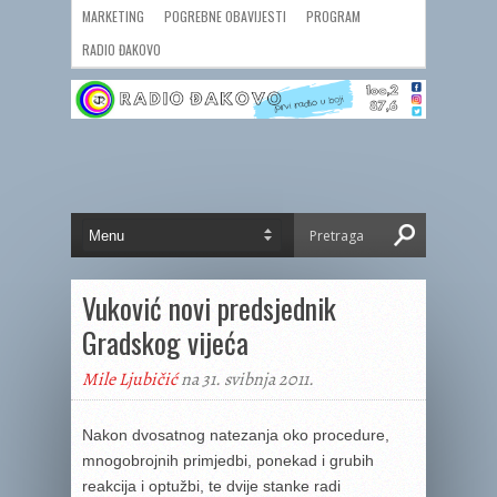
MARKETING
POGREBNE OBAVIJESTI
PROGRAM
RADIO ĐAKOVO
Vuković novi predsjednik
Gradskog vijeća
Mile Ljubičić
na 31. svibnja 2011.
Nakon dvosatnog natezanja oko procedure,
mnogobrojnih primjedbi, ponekad i grubih
reakcija i optužbi, te dvije stanke radi