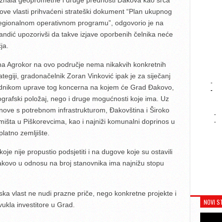
oznala geoprometne i druge prednosti Đakova kao srca
 ove vlasti prihvaćeni strateški dokument “Plan ukupnog
u Regionalnom operativnom programu”, odgovorio je na
andić upozorivši da takve izjave oporbenih čelnika neće
ja.
erna Agrokor na ovo područje nema nikakvih konkretnih
ategiji, gradonačelnik Zoran Vinković ipak je za siječanj
-
jednikom uprave tog koncerna na kojem će Grad Đakovo,
-
ografski položaj, nego i druge mogućnosti koje ima. Uz
e nove s potrebnom infrastrukturom, Đakovština i Široko
-
jmišta u Piškorevcima, kao i najniži komunalni doprinos u
-
platno zemljište.
oje nije propustio podsjetiti i na dugove koje su ostavili
akovo u odnosu na broj stanovnika ima najnižu stopu
dska vlast ne nudi prazne priče, nego konkretne projekte i
NOVI S
vukla investitore u Grad.