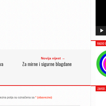
RADIO 
Novija vijest →
va
Za mirne i sigurne blagdane
ZAVOD 
ezna polja su označena sa
* (obavezno)