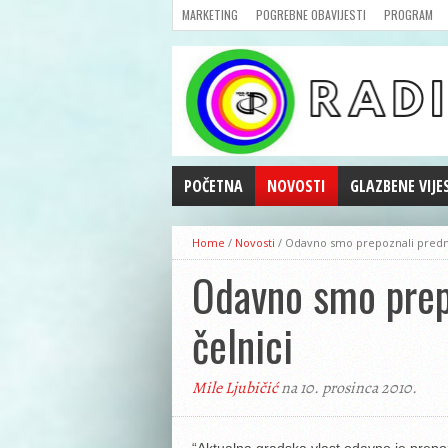
MARKETING
POGREBNE OBAVIJESTI
PROGRAM
POČETNA
NOVOSTI
GLAZBENE VIJE
AKTUALNOSTI
Home
/
Novosti
/
Odavno smo prepoznali prednos
CRNA KRONIKA
Odavno smo prepo
POLITIKA
ZANIMLJIVOSTI
čelnici
GOSPODARSTVO
KULTURA
Mile Ljubičić
na 10. prosinca 2010.
ŠPORT
REPRIZE EMISIJA