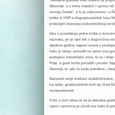
“Aktualna gradska vlast odavno je prep
Slavonije, a o tome svjedoči i upravo od
razvoja Grada”, a to je valorizirano i 
kritike iz HSP-a dogradonačelnik Ivica M
pridonijeti stvaranju poduzetničkog ozrač
Iako o preseljenju jedne tvrtke iz konc
naznaka, jer je riječ tek o dugoročnoj str
sljedeće godine najavio susret s preds
kako je rekao, ponuditi ne samo svoj ge
postojeću industrijsku zonu, to su i dvij
Polje, a grad može ponuditi i prostor Sa
Slavoniji, te, ako to bude potrebno, i bes
Nazvavši svoje kritičare dušebrižnicima, k
iza sebe, gradonačelnik tvrdi da Grad Đ
nezaposlenosti.
S tim u vezi rekao je da je aktualna gra
mjere i spremna je učiniti sve kako bi pri