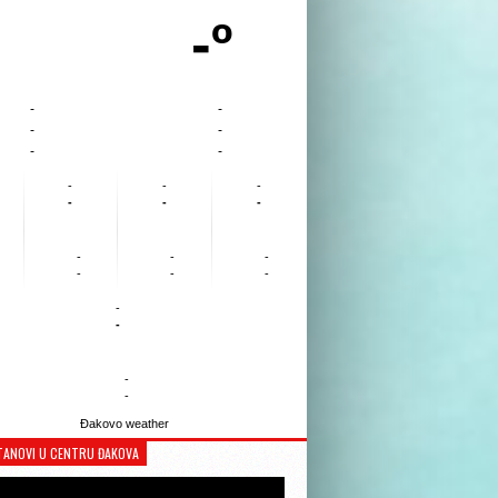
-º
-
-
-
-
-
-
-
-
-
-
-
-
-
-
-
-
-
-
-
-
-
-
Đakovo weather
TANOVI U CENTRU ĐAKOVA
Reproduktor
videozapisa