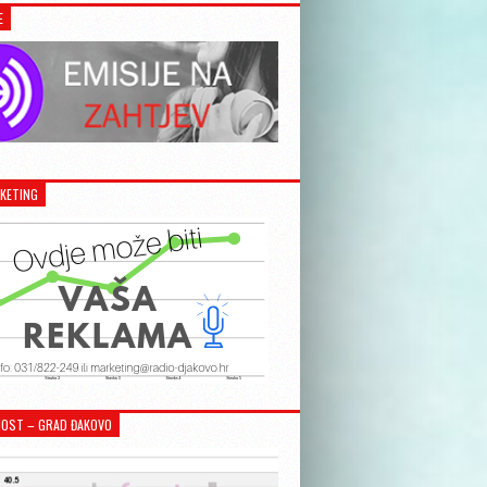
E
KETING
OST – GRAD ĐAKOVO