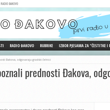
RADIO ĐAKOVO
STI
RADIO ĐAKOVO
RUBRIKE
IZBOR PJESAMA ZA “ČESTITKE I
MARKETING
REPRIZE EMISIJA
ti Đakova, odgovaraju gradski čelnici
DOBRE VIBRACIJE
znali prednosti Đakova, odgo
ĐAKOVO GRADE
WEB ANKETA
KOLUMNE