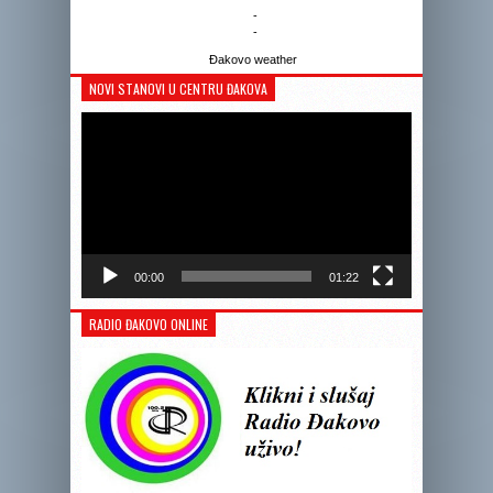
-
-
Đakovo weather
NOVI STANOVI U CENTRU ĐAKOVA
Reprodukto
videozapis
00:00
01:22
RADIO ĐAKOVO ONLINE