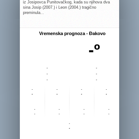
iz Josipovca Punitovačkog, kada su njihova dva
sina Josip (2007.) i Leon (2004.) tragično
preminula...
Vremenska prognoza - Đakovo
-º
-
-
-
-
-
-
-
-
-
-
-
-
-
-
-
-
-
-
-
-
-
-
-
-