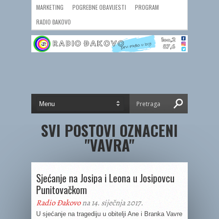
MARKETING
POGREBNE OBAVIJESTI
PROGRAM
RADIO ĐAKOVO
SVI POSTOVI OZNACENI
"VAVRA"
Sjećanje na Josipa i Leona u Josipovcu
Punitovačkom
Radio Đakovo
na 14. siječnja 2017.
U sjećanje na tragediju u obitelji Ane i Branka Vavre