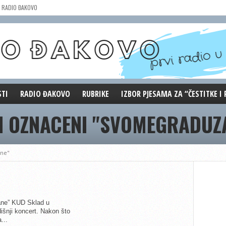
RADIO ĐAKOVO
STI
RADIO ĐAKOVO
RUBRIKE
IZBOR PJESAMA ZA “ČESTITKE I
VI OZNACENI "SVOMEGRADUZ
MARKETING
REPRIZE EMISIJA
DOBRE VIBRACIJE
ĐAKOVO GRADE
ane"
WEB ANKETA
KOLUMNE
ane” KUD Sklad u
šnji koncert. Nakon što
...