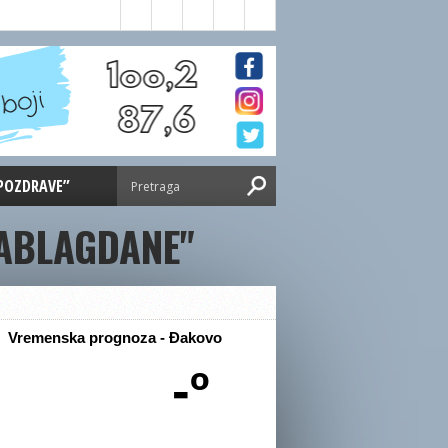
 POZDRAVE”
ABLAGDANE"
Vremenska prognoza - Đakovo
-º