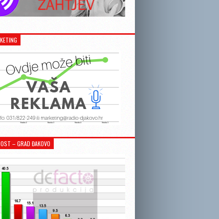
KETING
OST – GRAD ĐAKOVO