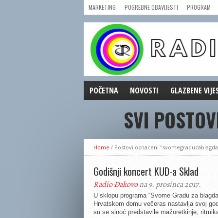
MARKETING
POGREBNE OBAVIJESTI
PROGRAM
POČETNA
NOVOSTI
GLAZBENE VIJE
SVI POSTO
AKTUALNOSTI
CRNA KRONIKA
POLITIKA
Home
/
Postovi oznaceni "svomegraduzablagd
ZANIMLJIVOSTI
GOSPODARSTVO
Godišnji koncert KUD-a Sklad
KULTURA
Radio Đakovo
na 9. prosinca 2017.
ŠPORT
U sklopu programa “Svome Gradu za blagd
Hrvatskom domu večeras nastavlja svoj godi
REPRIZE EMISIJA
su se sinoć predstavile mažoretkinje, ritmika