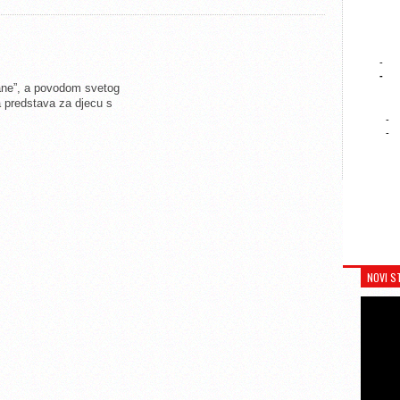
-
-
ne”, a povodom svetog
 predstava za djecu s
-
-
NOVI S