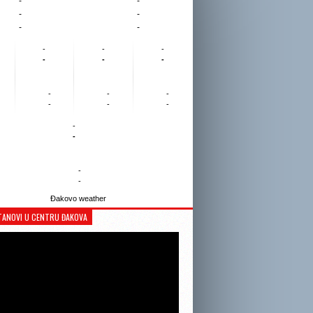
-
-
-
-
-
-
-
-
-
-
-
-
-
-
-
-
-
-
-
-
-
-
Đakovo weather
TANOVI U CENTRU ĐAKOVA
Reproduktor
videozapisa