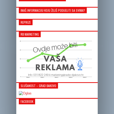
IMAŠ INFORMACIJU KOJU ŽELIŠ PODIJELITI SA SVIMA?
REPRIZE
RĐ MARKETING
SLUŠANOST – GRAD ĐAKOVO
FACEBOOK