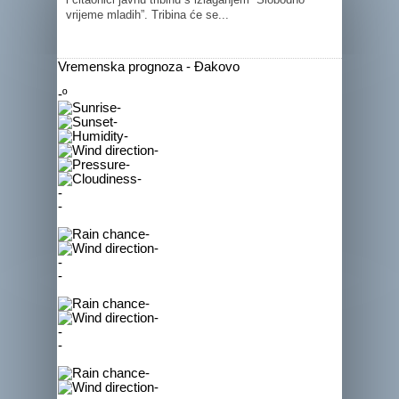
vrijeme mladih”. Tribina će se...
Vremenska prognoza - Đakovo
-º
-
-
-
-
-
-
-
-
-
-
-
-
-
-
-
-
-
-