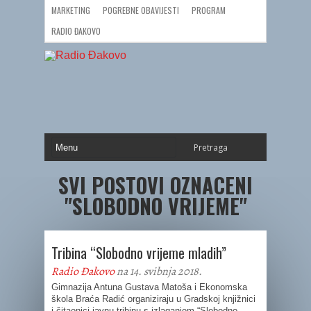
MARKETING
POGREBNE OBAVIJESTI
PROGRAM
RADIO ĐAKOVO
SVI POSTOVI OZNACENI
"SLOBODNO VRIJEME"
Tribina “Slobodno vrijeme mladih”
Radio Đakovo
na 14. svibnja 2018.
Gimnazija Antuna Gustava Matoša i Ekonomska
škola Braća Radić organiziraju u Gradskoj knjižnici
i čitaonici javnu tribinu s izlaganjem “Slobodno