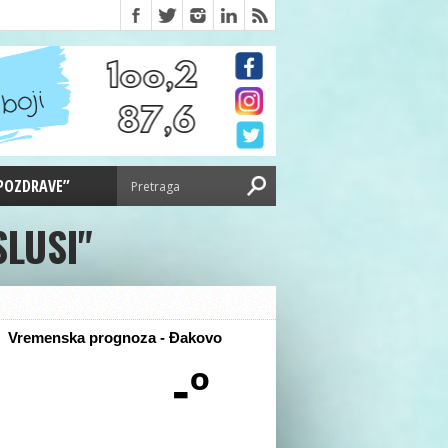
 POZDRAVE”
SLUSI"
Vremenska prognoza - Đakovo
-º