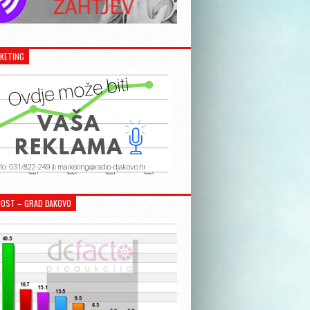
KETING
OST – GRAD ĐAKOVO