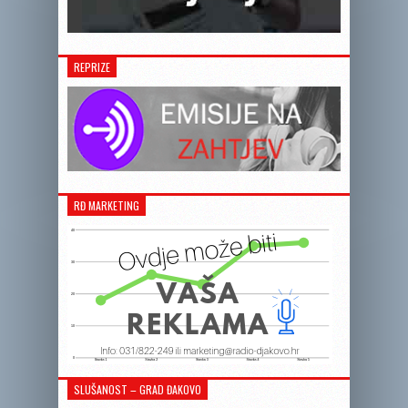
REPRIZE
RĐ MARKETING
SLUŠANOST – GRAD ĐAKOVO