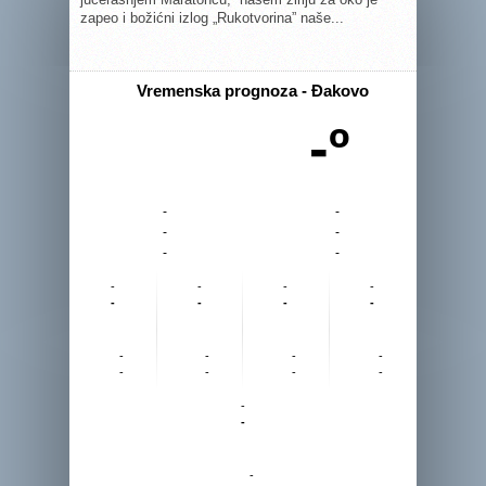
zapeo i božićni izlog „Rukotvorina” naše...
Vremenska prognoza - Đakovo
-º
-
-
-
-
-
-
-
-
-
-
-
-
-
-
-
-
-
-
-
-
-
-
-
-
-