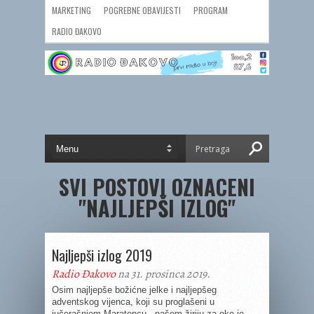
MARKETING
POGREBNE OBAVIJESTI
PROGRAM
RADIO ĐAKOVO
SVI POSTOVI OZNACENI
"NAJLJEPŠI IZLOG"
Najljepši izlog 2019
Radio Đakovo
na 31. prosinca 2019.
Osim najljepše božićne jelke i najljepšeg
adventskog vijenca, koji su proglašeni u
jučerašnjem Maratoncu, našem žiriju za oko je