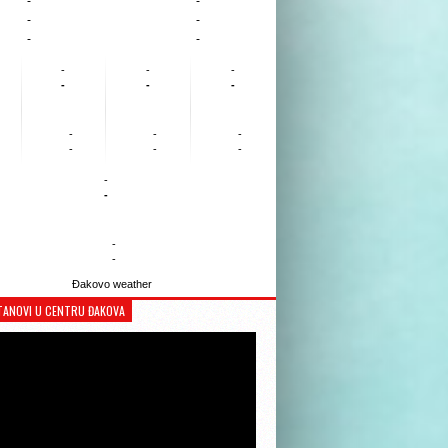
-
-
-
-
-
-
-
-
-
-
-
-
-
-
-
-
-
-
-
-
-
-
Đakovo weather
TANOVI U CENTRU ĐAKOVA
Reproduktor
videozapisa