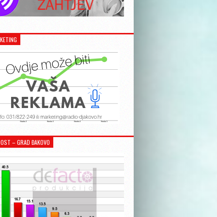
KETING
OST – GRAD ĐAKOVO