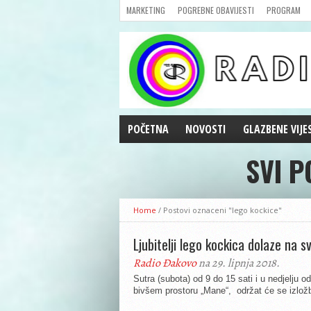
MARKETING
POGREBNE OBAVIJESTI
PROGRAM
POČETNA
NOVOSTI
GLAZBENE VIJE
SVI P
AKTUALNOSTI
CRNA KRONIKA
POLITIKA
Home
/
Postovi oznaceni "lego kockice"
ZANIMLJIVOSTI
GOSPODARSTVO
Ljubitelji lego kockica dolaze na s
KULTURA
Radio Đakovo
na 29. lipnja 2018.
ŠPORT
Sutra (subota) od 9 do 15 sati i u nedjelju o
bivšem prostoru „Mane“, održat će se izložb
REPRIZE EMISIJA