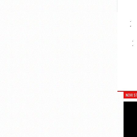
-
-
-
-
NOVI S