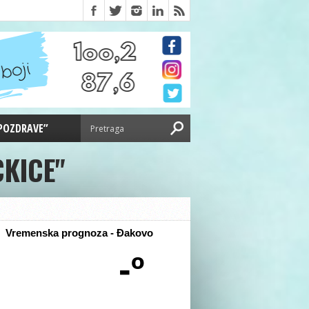
 POZDRAVE”
CKICE"
Vremenska prognoza - Đakovo
-º