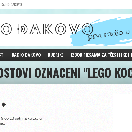
RADIO ĐAKOVO
STI
RADIO ĐAKOVO
RUBRIKE
IZBOR PJESAMA ZA “ČESTITKE I
OSTOVI OZNACENI "LEGO KO
MARKETING
REPRIZE EMISIJA
DOBRE VIBRACIJE
ĐAKOVO GRADE
WEB ANKETA
KOLUMNE
voje
d 9 do 13 sati na korzu, u
a...