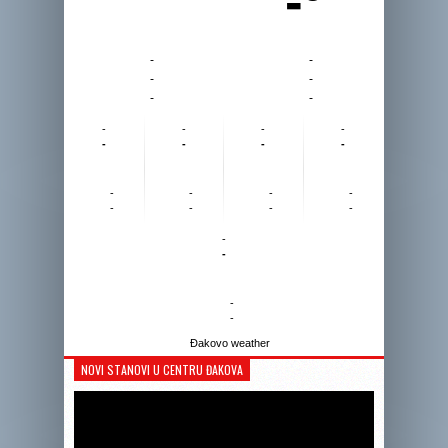
-º
-
-
-
-
-
-
-
-
-
-
-
-
-
-
-
-
-
-
-
-
-
-
-
-
-
-
Đakovo weather
NOVI STANOVI U CENTRU ĐAKOVA
Reprodukto
videozapis