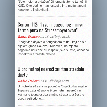
“Selo moje na brdašcu” čiji organizator je tamošnji
KUD. Ove godine manifestacija ima međunarodni
karakter, a Kuševčani...
Centar 112: “Izvor neugodnog mirisa
farma pura na Strossmayerovcu”
Radio Đakovo
na 26. svibnja 2018.
“Zbog više dojava o neugodnom mirisu koji se širi
dijelom grada Đakova i Kuševca, na mjesto
događaja upućene su inspekcijske službe, odnosno
inspektorica zaštite okoliša...
U prometnoj nesreći smrtno stradalo
dijete
Radio Đakovo
na 11. siječnja 2018.
U protekla 24 sata na području Osječko-baranjske
županije zabilježeno je 9 prometnih nesreća u
kojima je jedna osoba smrtno stradala, a šest je
osoba ozlijeđeno,...