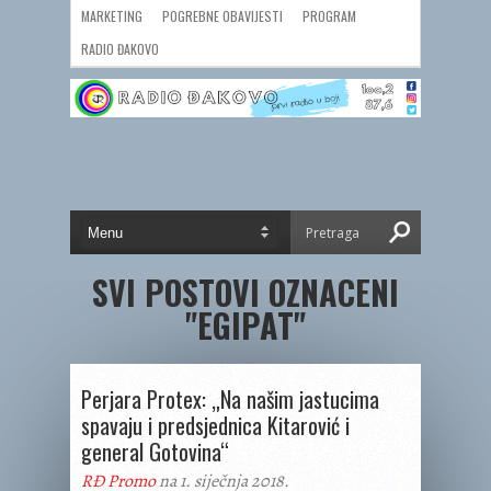
MARKETING
POGREBNE OBAVIJESTI
PROGRAM
RADIO ĐAKOVO
SVI POSTOVI OZNACENI
"EGIPAT"
Perjara Protex: „Na našim jastucima
spavaju i predsjednica Kitarović i
general Gotovina“
RĐ Promo
na 1. siječnja 2018.