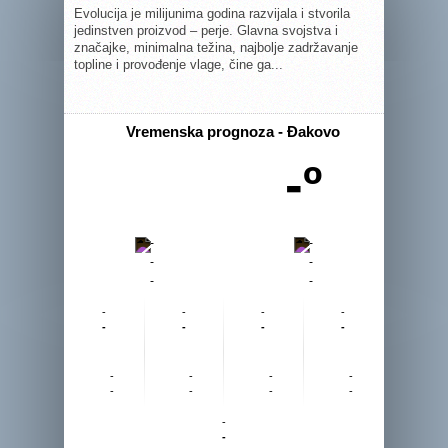
Evolucija je milijunima godina razvijala i stvorila
jedinstven proizvod – perje. Glavna svojstva i
značajke, minimalna težina, najbolje zadržavanje
topline i provođenje vlage, čine ga...
Vremenska prognoza - Đakovo
-º
-
-
-
-
-
-
-
-
-
-
-
-
-
-
-
-
-
-
-
-
-
-
-
-