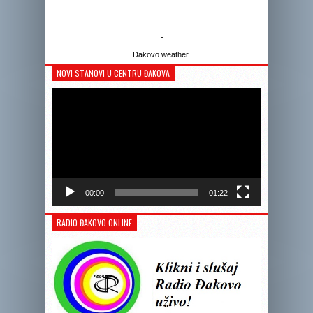
-
-
Đakovo weather
NOVI STANOVI U CENTRU ĐAKOVA
Reprodukto
videozapis
00:00
01:22
RADIO ĐAKOVO ONLINE