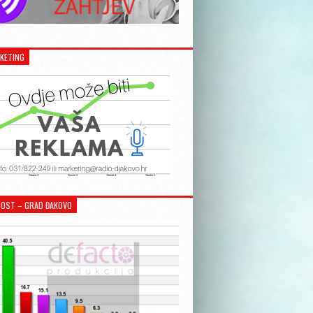
KETING
OST – GRAD ĐAKOVO