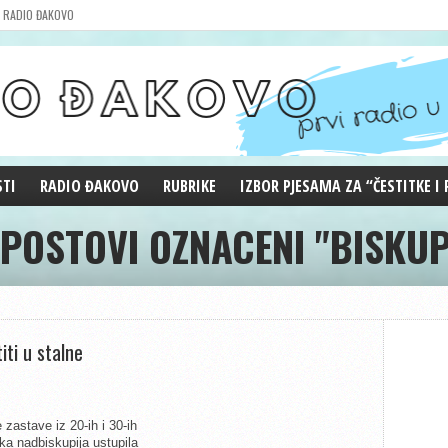
RADIO ĐAKOVO
STI
RADIO ĐAKOVO
RUBRIKE
IZBOR PJESAMA ZA “ČESTITKE I
 POSTOVI OZNACENI "BISKUP
MARKETING
REPRIZE EMISIJA
DOBRE VIBRACIJE
ĐAKOVO GRADE
WEB ANKETA
KOLUMNE
iti u stalne
zastave iz 20-ih i 30-ih
ka nadbiskupija ustupila