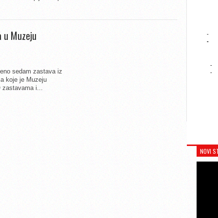
a u Muzeju
-
-
-
ljeno sedam zastava iz
-
ća koje je Muzeju
 zastavama i...
NOVI S