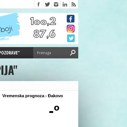
 POZDRAVE”
IJA"
Vremenska prognoza - Đakovo
-º