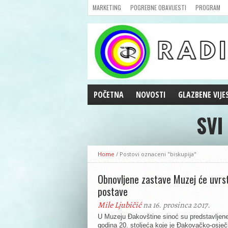
MARKETING
POGREBNE OBAVIJESTI
PROGRAM
POČETNA
NOVOSTI
GLAZBENE VIJE
SVI
AKTUALNOSTI
CRNA KRONIKA
POLITIKA
Home
/
Postovi oznaceni "biskupija"
ZANIMLJIVOSTI
GOSPODARSTVO
Obnovljene zastave Muzej će uvrst
postave
KULTURA
ŠPORT
Mile Ljubičić
na 16. prosinca 2017.
REPRIZE EMISIJA
U Muzeju Đakovštine sinoć su predstavljene 
godina 20. stoljeća koje je Đakovačko-osječ