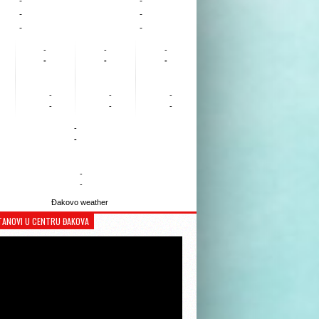
-
-
-
-
-
-
-
-
-
-
-
-
-
-
-
-
-
-
-
-
-
-
Đakovo weather
TANOVI U CENTRU ĐAKOVA
Reproduktor
videozapisa