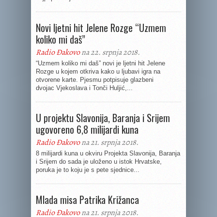
Novi ljetni hit Jelene Rozge “Uzmem
koliko mi daš”
Radio Đakovo
na 22. srpnja 2018.
“Uzmem koliko mi daš” novi je ljetni hit Jelene
Rozge u kojem otkriva kako u ljubavi igra na
otvorene karte. Pjesmu potpisuje glazbeni
dvojac Vjekoslava i Tonči Huljić,...
U projektu Slavonija, Baranja i Srijem
ugovoreno 6,8 milijardi kuna
Radio Đakovo
na 21. srpnja 2018.
8 milijardi kuna u okviru Projekta Slavonija, Baranja
i Srijem do sada je uloženo u istok Hrvatske,
poruka je to koju je s pete sjednice...
Mlada misa Patrika Križanca
Radio Đakovo
na 21. srpnja 2018.