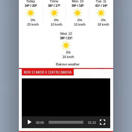
Today
Tmrw.
Mon. 10
Tue. 11
34º / 20º
36º / 17º
39º / 18º
41º / 19º
0%
0%
0%
0%
25 km/h
10 km/h
10 km/h
18 km/h
Wed. 12
38º / 21º
0%
16 km/h
Đakovo weather
NOVI STANOVI U CENTRU ĐAKOVA
Reprodukto
videozapis
00:00
01:22