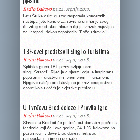
pjesmu
Radio Đakovo
na 22. srpnja 2018.
Letu Štuke osim gustog rasporeda koncertnih
nastupa ljeto koriste za završno snimanje svog
četvrtog studijskog albuma čiji je izlazak najavljen
za listopad. Nakon zapaženih ‘Bože zdravlja’...
TBF-ovci predstavili singl o turistima
Radio Đakovo
na 22. srpnja 2018.
Splitska grupa TBF predstavljaju nam
singl „Stranci“. Riječ je o pjesmi koja je inspirirana
popularnim društvenim fenomenom – turizmom.
Njegovo naličje predstavljeno je kroz perspektivu
osobe koja ugošćuje svjetske putnike u...
U Tvrđavu Brod dolaze i Pravila Igre
Radio Đakovo
na 22. srpnja 2018.
Slavonski Brod bit će po treći put domaćin pop/rock
festivala koji će i ove godine, 24. i 25. kolovoza na
pozornicu Tvrđave Brod dovesti neka od
najpopularnijih imena domaće...