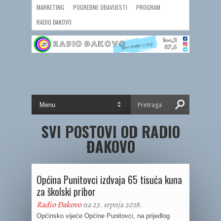
MARKETING
POGREBNE OBAVIJESTI
PROGRAM
RADIO ĐAKOVO
SVI POSTOVI OD RADIO
ĐAKOVO
Općina Punitovci izdvaja 65 tisuća kuna
za školski pribor
Radio Đakovo
na 23. srpnja 2018.
Općinsko vijeće Općine Punitovci, na prijedlog