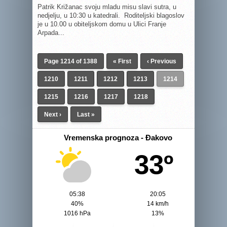
Patrik Križanac svoju mladu misu slavi sutra, u
nedjelju, u 10:30 u katedrali. Roditeljski blagoslov
je u 10.00 u obiteljskom domu u Ulici Franje
Arpada...
Page 1214 of 1388
« First
‹ Previous
1210
1211
1212
1213
1214
1215
1216
1217
1218
Next ›
Last »
Vremenska prognoza - Đakovo
33º
05:38
20:05
40%
14 km/h
1016 hPa
13%