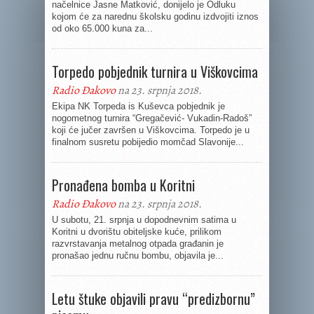
načelnice Jasne Matković, donijelo je Odluku
kojom će za narednu školsku godinu izdvojiti iznos
od oko 65.000 kuna za...
Torpedo pobjednik turnira u Viškovcima
Radio Đakovo
na 23. srpnja 2018.
Ekipa NK Torpeda is Kuševca pobjednik je
nogometnog turnira “Gregačević- Vukadin-Radoš”
koji će jučer završen u Viškovcima. Torpedo je u
finalnom susretu pobijedio momčad Slavonije...
Pronađena bomba u Koritni
Radio Đakovo
na 23. srpnja 2018.
U subotu, 21. srpnja u dopodnevnim satima u
Koritni u dvorištu obiteljske kuće, prilikom
razvrstavanja metalnog otpada građanin je
pronašao jednu ručnu bombu, objavila je...
Letu štuke objavili pravu “predizbornu”