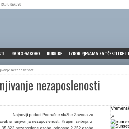
RADIO ĐAKOVO
STI
RADIO ĐAKOVO
RUBRIKE
IZBOR PJESAMA ZA “ČESTITKE I
MARKETING
REPRIZE EMISIJA
jivanje nezaposlenosti
DOBRE VIBRACIJE
njivanje nezaposlenosti
ĐAKOVO GRADE
WEB ANKETA
KOLUMNE
Vremensk
Najnoviji podaci Područne službe Zavoda za
-º
avak smanjivanja nezaposlenosti. Krajem svibnja u
u 35.322 nezaposlene osobe, odnosno 2.252 osobe