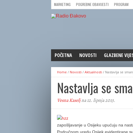
MARKETING
POGREBNE OBAVIJESTI
PROGRAM
POČETNA
NOVOSTI
GLAZBENE VIJE
AKTUALNOSTI
Home
/
Novosti
/
Aktualnosti
/
Nastavlja se sman
CRNA KRONIKA
Nastavlja se sma
POLITIKA
ZANIMLJIVOSTI
Vesna Kaselj
na 12. lipnja 2013.
GOSPODARSTVO
KULTURA
ŠPORT
zapošljavanje u Osijeku upućuju na nast
REPRIZE EMISIJA
Područnom uredu Osijek evidentirane s