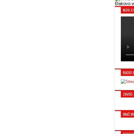
Đakovo w
NOVI S
RADIO 
ZAVOD 
IMAŠ IN