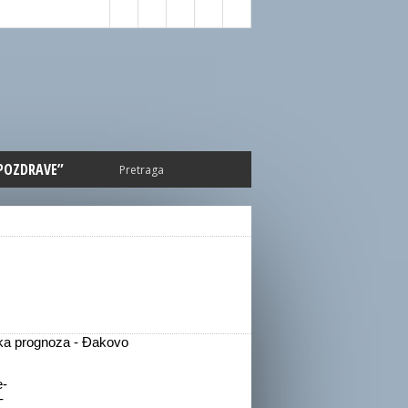
 POZDRAVE”
a prognoza - Đakovo
-
-