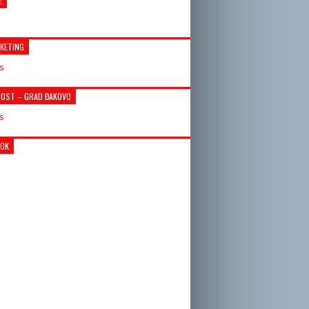
E
KETING
OST – GRAD ĐAKOVO
OOK