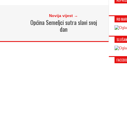
REPRIZ
Novija vijest →
RĐ MAR
Općina Semeljci sutra slavi svoj
dan
SLUŠAN
FACEB