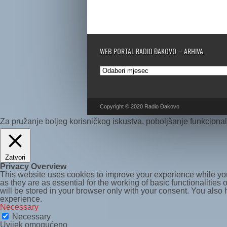
WEB PORTAL RADIO ĐAKOVO – ARHIVA
Web
portal
Radio
Đakovo
–
Copyright © 2020 Radio Đakovo
Arhiva
Za pružanje boljeg korisničkog iskustva, poboljšanje funkcionaln
Zatvori
Privacy Overview
This website uses cookies to improve your experience while you
as they are as essential for the working of basic functionalitie
will be stored in your browser only with your consent. You also
experience.
Necessary
Necessary
Uvijek omogućeno