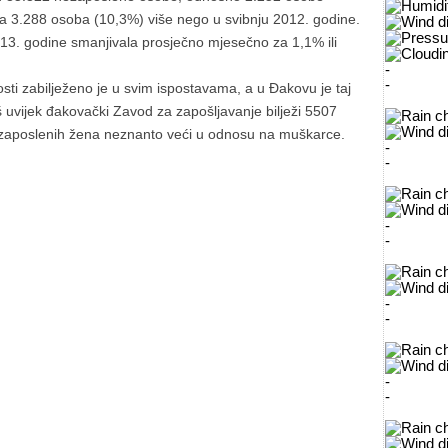
 3.288 osoba (10,3%) više nego u svibnju 2012. godine.
13. godine smanjivala prosječno mjesečno za 1,1% ili
-
-
i zabilježeno je u svim ispostavama, a u Đakovu je taj
š uvijek đakovački Zavod za zapošljavanje bilježi 5507
ezaposlenih žena neznanto veći u odnosu na muškarce.
-
-
-
-
-
-
-
-