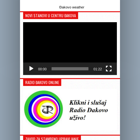
Đakovo weather
NOVI STANOVI U CENTRU ĐAKOVA
Reprodukto
videozapis
00:00
01:22
RADIO ĐAKOVO ONLINE
ZAVOD ZA STAMBENO UPRAVLJANJE