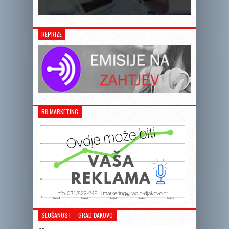
REPRIZE
RĐ MARKETING
SLUŠANOST – GRAD ĐAKOVO