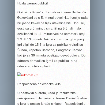
Hvala vjernoj publici!
Golovima Kovača, Tomislava i Ivana Barberića
Đakovčani su u 5. minuti poveli 4:1 i već je tada
bili jasno kakav će tijek utakmice biti. Doduše,
gosti su u 8. minuti smanjili na 5:3, ali malo
ozbilknosti i u 11. minuti već na semaforu stoji
9:3. U 19. minuti Đakovčani su u ezgibicijskoj
igri stigli do 15:6, a igru za publiku kreirali su
Šunda, kapetan Barberić, Pongračić i Kovač
koji je za 30 minuta postigao devet golova. Do
odmora domaći su igrali za publiku, a na
odmor su otišli s plus 8.
Raspoložena đakvoačka krila
U nastavku susreta, kada je rezultatska
neizvjesnost bila riješena, trener Daniel Špehar
u igru je poslao igrače s klupe. Raspoloženi u