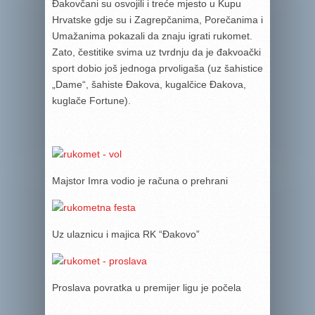
Đakovčani su osvojili i treće mjesto u Kupu
Hrvatske gdje su i Zagrepčanima, Porečanima i
Umažanima pokazali da znaju igrati rukomet.
Zato, čestitike svima uz tvrdnju da je đakvoački
sport dobio još jednoga prvoligaša (uz šahistice
„Dame“, šahiste Đakova, kugalčice Đakova,
kuglače Fortune).
Majstor Imra vodio je računa o prehrani
Uz ulaznicu i majica RK “Đakovo”
Proslava povratka u premijer ligu je počela