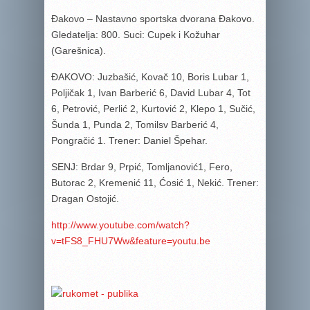
Đakovo – Nastavno sportska dvorana Đakovo.
Gledatelja: 800. Suci: Cupek i Kožuhar
(Garešnica).
ĐAKOVO: Juzbašić, Kovač 10, Boris Lubar 1,
Poljičak 1, Ivan Barberić 6, David Lubar 4, Tot
6, Petrović, Perlić 2, Kurtović 2, Klepo 1, Sučić,
Šunda 1, Punda 2, Tomilsv Barberić 4,
Pongračić 1. Trener: Daniel Špehar.
SENJ: Brdar 9, Prpić, Tomljanović1, Fero,
Butorac 2, Kremenić 11, Ćosić 1, Nekić. Trener:
Dragan Ostojić.
http://www.youtube.com/watch?
v=tFS8_FHU7Ww&feature=youtu.be