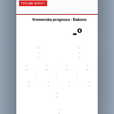
POVEZANE NOVOSTI
Vremenska prognoza - Đakovo
-º
-
-
-
-
-
-
-
-
-
-
-
-
-
-
-
-
-
-
-
-
-
-
-
-
-
-