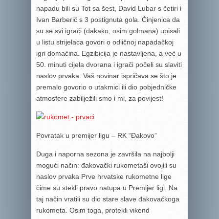
napadu bili su Tot sa šest, David Lubar s četiri i
Ivan Barberić s 3 postignuta gola. Činjenica da
su se svi igrači (dakako, osim golmana) upisali
u listu strijelaca govori o odličnoj napadačkoj
igri domaćina. Egzibicija je nastavljena, a već u
50. minuti cijela dvorana i igrači počeli su slaviti
naslov prvaka. Vaš novinar ispričava se što je
premalo govorio o utakmici ili dio pobjedničke
atmosfere zabilježili smo i mi, za povijest!
Povratak u premijer ligu – RK “Đakovo”
Duga i naporna sezona je završila na najbolji
mogući način: đakovački rukometaši ovojili su
naslov prvaka Prve hrvatske rukometne lige
čime su stekli pravo natupa u Premijer ligi. Na
taj način vratili su dio stare slave đakovačkoga
rukometa. Osim toga, protekli vikend